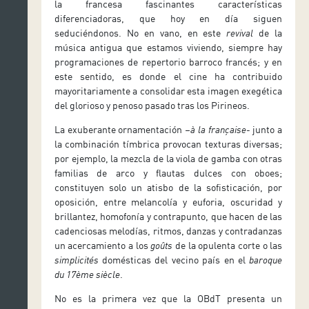
la francesa fascinantes características
diferenciadoras, que hoy en día siguen
seduciéndonos. No en vano, en este
revival
de la
música antigua que estamos viviendo, siempre hay
programaciones de repertorio barroco francés; y en
este sentido, es donde el cine ha contribuido
mayoritariamente a consolidar esta imagen exegética
del glorioso y penoso pasado tras los Pirineos.
La exuberante ornamentación –
à la française-
junto a
la combinación tímbrica provocan texturas diversas;
por ejemplo, la mezcla de la viola de gamba con otras
familias de arco y flautas dulces con oboes;
constituyen solo un atisbo de la sofisticación, por
oposición, entre melancolía y euforia, oscuridad y
brillantez, homofonía y contrapunto, que hacen de las
cadenciosas melodías, ritmos, danzas y contradanzas
un acercamiento a los
goûts
de la opulenta corte o las
simplicités
domésticas del vecino país en el
baroque
du 17ème siècle
.
No es la primera vez que la OBdT presenta un