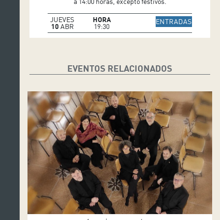
a 14:00 horas, excepto festivos.
JUEVES
HORA
IR A WE
ENTRADAS
10
ABR
19:30
EVENTOS RELACIONADOS