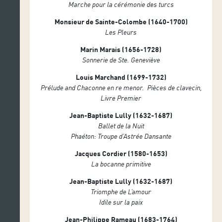
Marche pour la cérémonie des turcs
Raquel Sobrino, Juan Manuel Díaz y Giovanni Déniz,
Monsieur de Sainte-Colombe (1640-1700)
violines II
Les Pleurs
Ivan Sáez, viola barroca I
Marin Marais (1656-1728)
Melchor García, viola barroca II
Sonnerie de Ste. Geneviève
Alejandro Marías, viola de gamba baja
Louis Marchand (1699-1732)
Prélude and Chaconne en re menor.
Pièces de clavecin,
Diego Pérez, violonchelo barroco
Livre Premier
Tomás López, violón
Jean-Baptiste Lully (1632-1687)
Ballet de la Nuit
Carlos Oramas, tiorba y guitarra barroca
Phaéton:
Troupe d’Astrée Dansante
Moisés Maroto, flauta I
Jacques Cordier (1580-1653)
Fran Padrón, flauta II
La bocanne primitive
Pepa Megina, oboe I
Jean-Baptiste Lully (1632-1687)
Triomphe de L’amour
Miriam Jorde, oboe II
Idile sur la paix
Julián Rincón, fagot
Jean-Philippe Rameau (1683-1764)