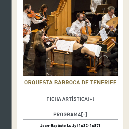
ORQUESTA BARROCA DE TENERIFE
FICHA ARTÍSTICA
Jean-Christophe Dijoux, clave y director
PROGRAMA
Lorena Padrón, violín I y concertino
Jean-Baptiste Lully (1632-1687)
Sergio Suárez, Laura Díaz, violines I