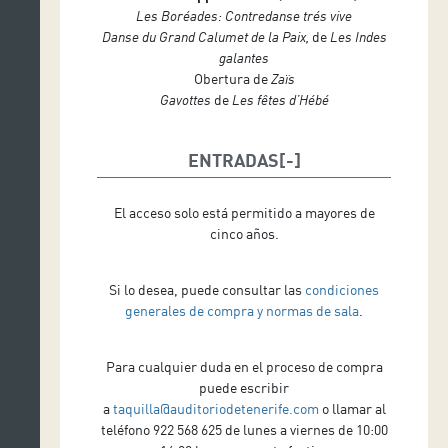
Les Boréades:
Contredanse trés vive
Paula Pinero, percusión
Danse du Grand Calumet de la Paix,
de
Les Indes
Carlos Calato, técnico de audiovisuales
galantes
Ricardo Ramos, ayudante de audiovisuales
Obertura de
Zaïs
Gavottes
de
Les fêtes d’Hébé
ENTRADAS
El acceso solo está permitido a mayores de
cinco años.
Si lo desea, puede consultar las
condiciones
generales de compra y normas de sala
.
Para cualquier duda en el proceso de compra
puede escribir
a
taquilla@auditoriodetenerife.com
o llamar al
teléfono 922 568 625 de lunes a viernes de 10:00