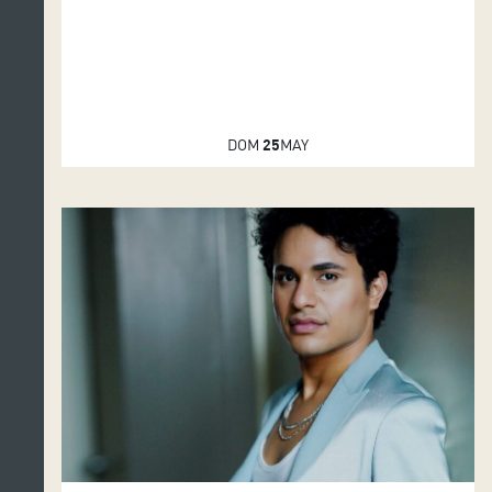
DOM
25
MAY