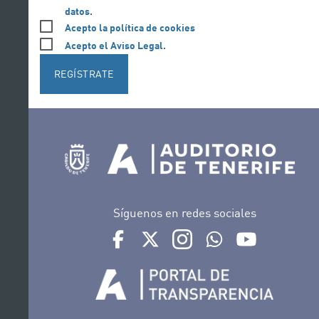
datos.
Acepto la política de cookies
Acepto el Aviso Legal.
REGÍSTRATE
Síguenos en redes sociales
Ir a perfil de Auditorio de Tenerife en Face
Ir a perfil de Auditorio de Tenerife e
Ir a perfil de Auditorio de T
Ir al Boletín Whatsap
Ir al perfil d