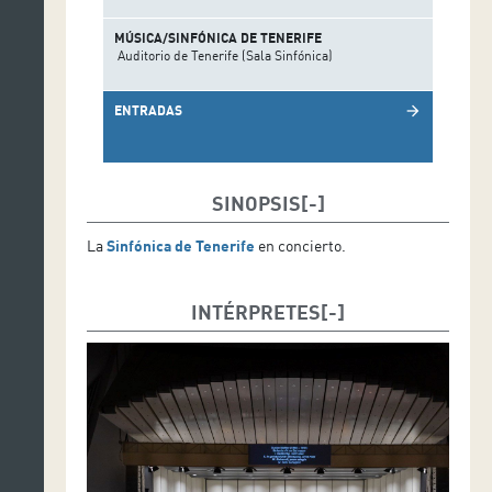
MÚSICA/SINFÓNICA DE TENERIFE
Auditorio de Tenerife (Sala Sinfónica)
ENTRADAS
arrow_forward
SINOPSIS
La
Sinfónica de Tenerife
en concierto.
INTÉRPRETES