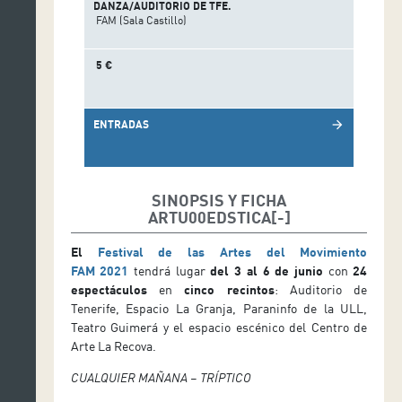
DANZA/AUDITORIO DE TFE.
FAM (Sala Castillo)
5 €
ENTRADAS
arrow_forward
SINOPSIS Y FICHA
ARTU00EDSTICA
El
Festival de las Artes del Movimiento
FAM
2021
tendrá lugar
del 3 al 6 de junio
con
24
espectáculos
en
cinco recintos
: Auditorio de
Tenerife, Espacio La Granja, Paraninfo de la ULL,
Teatro Guimerá y el espacio escénico del Centro de
Arte La Recova.
CUALQUIER MAÑANA – TRÍPTICO