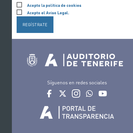
Acepto la política de cookies
Acepto el Aviso Legal.
REGÍSTRATE
Síguenos en redes sociales
Ir a perfil de Auditorio de Tenerife en Face
Ir a perfil de Auditorio de Tenerife e
Ir a perfil de Auditorio de T
Ir al Boletín Whatsap
Ir al perfil d