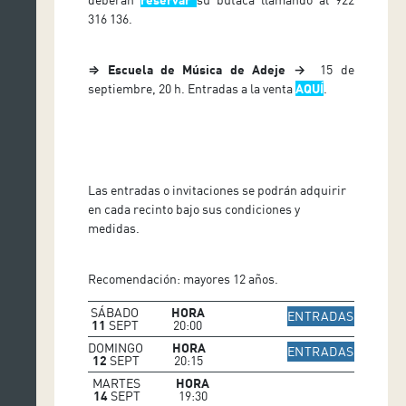
316 136.
⇒ Escuela de Música de Adeje →
15 de
septiembre, 20 h. Entradas a la venta
AQUÍ
.
Las entradas o invitaciones se podrán adquirir
en cada recinto bajo sus condiciones y
medidas.
Recomendación: mayores 12 años.
SÁBADO
HORA
IR A WE
ENTRADAS
11
SEPT
20:00
DOMINGO
HORA
IR A WE
ENTRADAS
12
SEPT
20:15
MARTES
HORA
14
SEPT
19:30