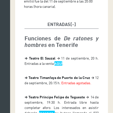
emitió fue la del 11 de septiembre a las 20:00
horas (hora canaria).
ENTRADAS
Funciones de
De ratones y
en Tenerife
hombres
⇒ Teatro El Sauzal →
11 de septiembre, 20 h.
Entradas a la venta
AQUÍ
.
⇒ Teatro Timanfaya de Puerto de la Cruz
→
12
de septiembre, 20:15 h.
Entradas agotadas.
⇒ Teatro Príncipe Felipe de Tegueste
→
14 de
septiembre, 19:30 h. Entrada libre hasta
completar aforo. Los interesados en asistir
deberán
reservar
su butaca llamando al 922