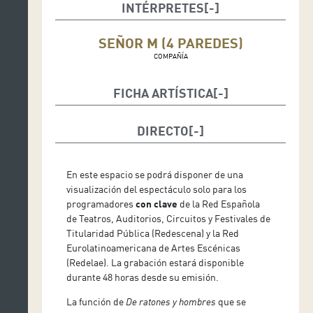
INTÉRPRETES
SEÑOR M (4 PAREDES)
COMPAÑÍA
FICHA ARTÍSTICA
Dramaturgia y dirección: Manolo Orjuela
DIRECTO
Intérpretes: Gadiel López, Héctor Sánchez y Laura
Rodríguez
En este espacio se podrá disponer de una
Música: Jorge Arbeláez
visualización del espectáculo solo para los
programadores
con clave
de la Red Española
de Teatros, Auditorios, Circuitos y Festivales de
Titularidad Pública (Redescena) y la Red
Eurolatinoamericana de Artes Escénicas
(Redelae). La grabación estará disponible
durante 48 horas desde su emisión.
La función de
De ratones y hombres
que se