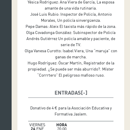
Yésica Rodriguez: Ana Viera de García, La esposa
amante de una vida rutinaria.
José Luis Rubio: Inspector de Policía, Antonio
Morales, Un policía sinvergüenza.
Pepe Damas: Aleix El taxista más rápido de la zona.
Olga Covadonga González: Subinspector de Policía
Andrés Gutiérrez Un policía amable y paciente, de
serie de TV.
Olga Vanesa Curotto: Isabel Viera, Una “maruja” con
ganas de marcha.
Hugo Rodríguez: Óscar Martín, Registrador de la
propiedad. ¿Se puede ser más aburrido?. Míster
“Corrrtero” El peligroso mafioso ruso.
ENTRADAS
Donativo de 4 € para la Asociación Educativa y
Formativa Jaslem.
VIERNES
HORA
26
ENE
20:00