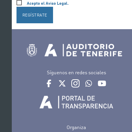
Acepto el Aviso Legal.
REGÍSTRATE
Síguenos en redes sociales
Ir a perfil de Auditorio de Tenerife en Face
Ir a perfil de Auditorio de Tenerife e
Ir a perfil de Auditorio de T
Ir al Boletín Whatsap
Ir al perfil d
Organiza