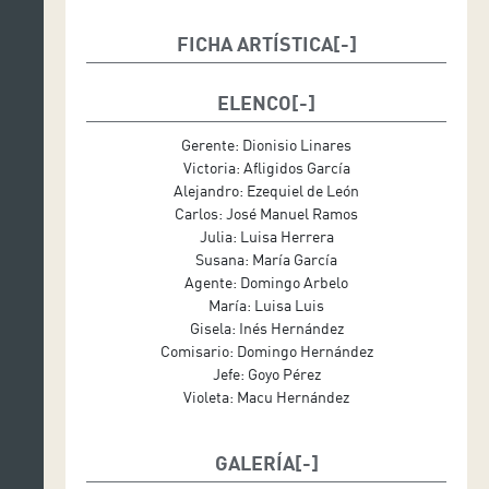
FICHA ARTÍSTICA
Escenografía: Grupo de teatro Teatruva
Vestuario: Luisa Luis y grupo de Teatro Teatruva
ELENCO
Ayudante de dirección: Candelaria Rodríguez
Fotografía: Norberto Expósito Lorenzo
Gerente: Dionisio Linares
Dirección: Wame Gutiérrez
Victoria: Afligidos García
Colabora: Ayuntamiento de La Villa de La Orotava.
Alejandro: Ezequiel de León
Conjunto Histórico Casa de los Balcones. Casa Museo
Carlos: José Manuel Ramos
Casa de Los Balcones
Julia: Luisa Herrera
Produce: Auditorio de Tenerife
Susana: María García
Agente: Domingo Arbelo
María: Luisa Luis
Gisela: Inés Hernández
Comisario: Domingo Hernández
Jefe: Goyo Pérez
Violeta: Macu Hernández
GALERÍA