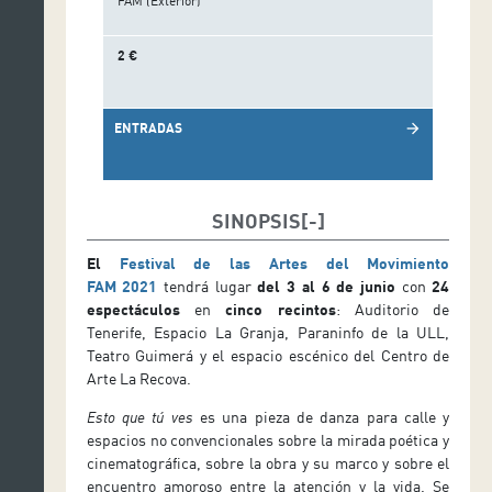
FAM (Exterior)
2 €
ENTRADAS
arrow_forward
SINOPSIS
El
Festival de las Artes del Movimiento
FAM
2021
tendrá lugar
del 3 al 6 de junio
con
24
espectáculos
en
cinco recintos
: Auditorio de
Tenerife, Espacio La Granja, Paraninfo de la ULL,
Teatro Guimerá y el espacio escénico del Centro de
Arte La Recova.
Esto que tú ves
es una pieza de danza para calle y
espacios no convencionales sobre la mirada poética y
cinematográfica, sobre la obra y su marco y sobre el
encuentro amoroso entre la atención y la vida. Se