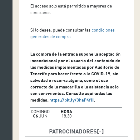
Vestuario y estilismo: Amuhaici Luis
El acceso solo está permitido a mayores de
cinco años.
Diseño de imagen: Noelia Varietti
Dirección técnica: Grace Morales
Si lo desea, puede consultar las
condiciones
Comunicación: Marta Baeza – La Locomotora
generales de compra
.
Management: Valeria Cosi / TINA Agency
La compra de la entrada supone la aceptación
Producción ejecutiva: Javier Cuevas
incondicional por el usuario del contenido de
las medidas implementadas por Auditorio de
Tenerife para hacer frente a la COVID-19, sin
salvedad o reserva alguna, como el uso
correcto de la mascarilla o la asistencia solo
con convivientes. Consulte aquí todas las
medidas:
https://bit.ly/3haP4fH
.
DOMINGO
HORA
06
JUN
18:30
PATROCINADORES