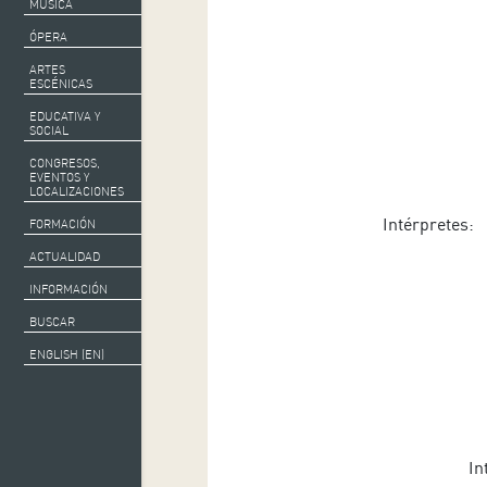
MÚSICA
ÓPERA
ARTES
ESCÉNICAS
EDUCATIVA Y
SOCIAL
CONGRESOS,
EVENTOS Y
LOCALIZACIONES
Intérpretes: 
FORMACIÓN
ACTUALIDAD
INFORMACIÓN
BUSCAR
ENGLISH (EN)
In