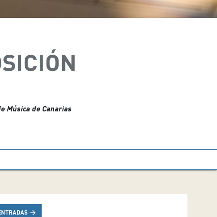
SICIÓN
de Música de Canarias
ENTRADAS
arrow_forward