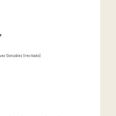
z
uez González (recitado)