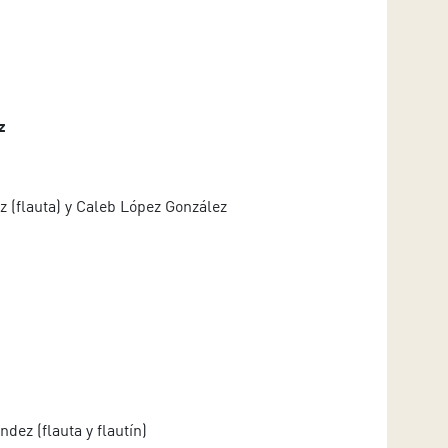
z
 (flauta) y Caleb López González
ez (flauta y flautín)