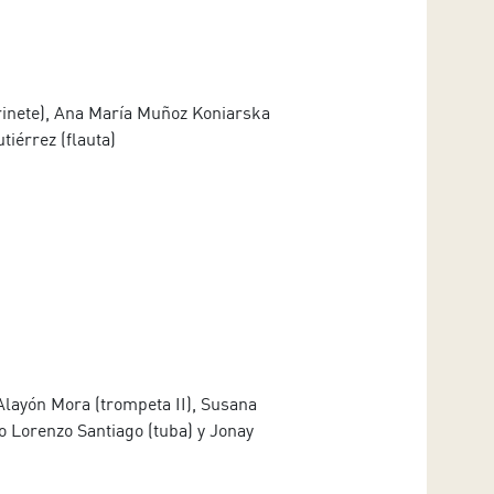
arinete), Ana María Muñoz Koniarska
tiérrez (flauta)
Alayón Mora (trompeta II), Susana
o Lorenzo Santiago (tuba) y Jonay