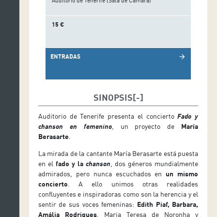
Auditorio de Tenerife (Sala de Cámara)
15 €
ENTRADAS
arrow_forward
SINOPSIS
Auditorio de Tenerife presenta el concierto
Fado y
chanson en femenino
, un proyecto de
María
Berasarte
.
La mirada de la cantante María Berasarte está puesta
en el
fado y la
chanson
, dos géneros mundialmente
admirados, pero nunca escuchados en
un mismo
concierto
. A ello unimos otras realidades
confluyentes e inspiradoras como son la herencia y el
sentir de sus voces femeninas:
Edith Piaf, Barbara,
Amália Rodrigues
, Maria Teresa de Noronha y