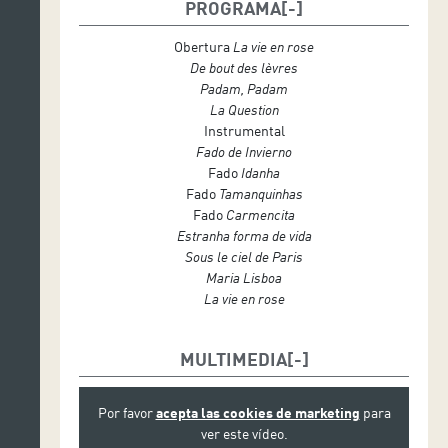
Gon Navarro: guitarra y arreglos
PROGRAMA
Bernardo Couto: guitarra portuguesa
Carlos Barretto: contrabajo
Obertura
La vie en rose
Fabián Carbone: bandoneón
De bout des lèvres
Joshua Diaz: clarinete
Padam, Padam
Marta Graña: luces
La Question
Mikel f Krutzaga: sonido
Instrumental
Mayte Espina: tour manager
Fado de Invierno
Fado
Idanha
Fado
Tamanquinhas
Fado
Carmencita
Estranha forma de vida
Sous le ciel de Paris
Maria Lisboa
La vie en rose
MULTIMEDIA
Por favor
acepta las cookies de marketing
para
ver este vídeo.