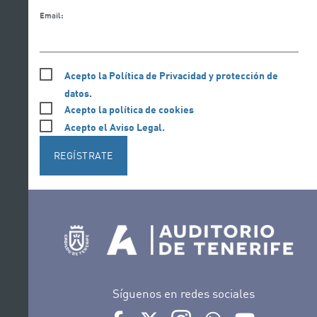
Email:
Acepto la Política de Privacidad y protección de
datos.
Acepto la política de cookies
Acepto el Aviso Legal.
REGÍSTRATE
Síguenos en redes sociales
Ir a perfil de Auditorio de Tenerife en Face
Ir a perfil de Auditorio de Tenerife e
Ir a perfil de Auditorio de T
Ir al Boletín Whatsap
Ir al perfil d