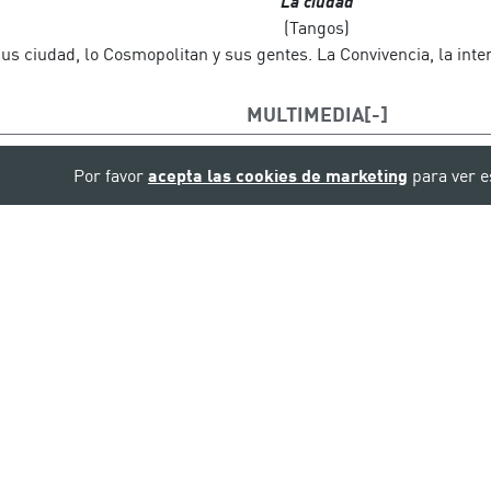
La ciudad
(Tangos)
us ciudad, lo Cosmopolitan y sus gentes. La Convivencia, la inter
MULTIMEDIA
Por favor
acepta las cookies de marketing
para ver e