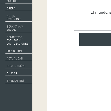
MÚSICA
ÓPERA
El mundo, s
ARTES
ESCÉNICAS
EDUCATIVA Y
SOCIAL
CONGRESOS,
EVENTOS Y
LOCALIZACIONES
FORMACIÓN
ACTUALIDAD
INFORMACIÓN
BUSCAR
ENGLISH (EN)