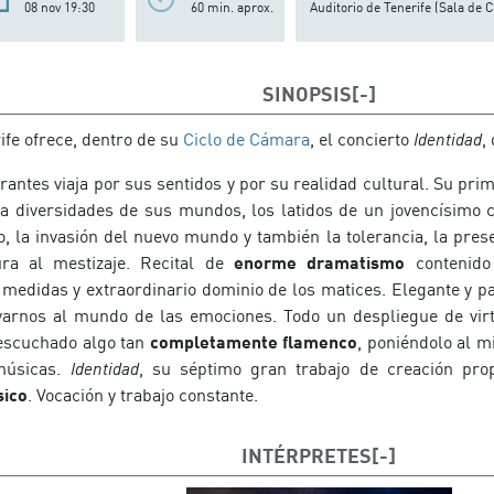
08 nov 19:30
60 min. aprox.
Auditorio de Tenerife (Sala de 
SINOPSIS
ife ofrece, dentro de su
Ciclo de Cámara
, el concierto
Identidad
,
antes viaja por sus sentidos y por su realidad cultural. Su prim
la diversidades de sus mundos, los latidos de un jovencísimo co
o, la invasión del nuevo mundo y también la tolerancia, la prese
ura al mestizaje. Recital de
enorme dramatismo
contenido
medidas y extraordinario dominio de los matices. Elegante y pa
varnos al mundo de las emociones. Todo un despliegue de vir
 escuchado algo tan
completamente flamenco
, poniéndolo al m
músicas.
Identidad
, su séptimo gran trabajo de creación prop
sico
. Vocación y trabajo constante.
INTÉRPRETES