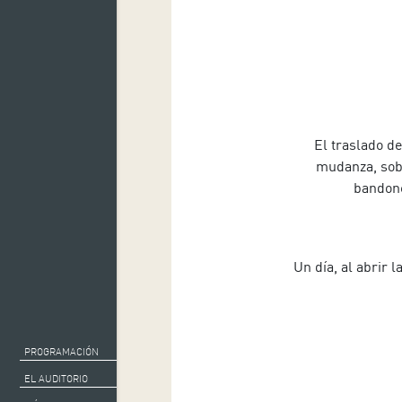
El traslado d
mudanza, sob
bandone
Un día, al abrir 
PROGRAMACIÓN
EL AUDITORIO