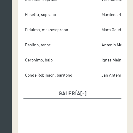
Elisetta, soprano
Marilena Ruta, It
Fidalma, mezzosoprano
Mara Gaudenzi, It
Paolino, tenor
Antonio Mandrillo
Geronimo, bajo
Ignas Melnikas, 
Conde Robinson, barítono
Jan Antem, Espa
GALERÍA