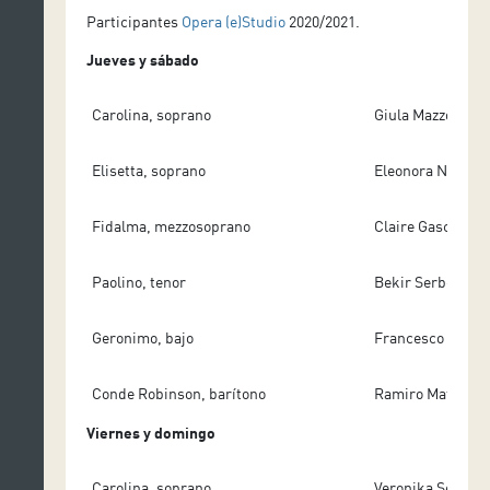
Participantes
Opera (e)Studio
2020/2021.
Jueves y sábado
Carolina, soprano
Giula Mazzola, Ita
Elisetta, soprano
Eleonora Nota, It
Fidalma, mezzosoprano
Claire Gascoin, F
Paolino, tenor
Bekir Serbest, T
Geronimo, bajo
Francesco Leone, 
Conde Robinson, barítono
Ramiro Maturana,
Viernes y domingo
Carolina, soprano
Veronika Segher