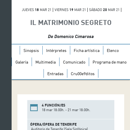
JUEVES
18
MAR 21
VIERNES
19
MAR 21
SÁBADO
20
MAR 21
DOMINGO
21
MAR 21
IL MATRIMONIO SEGRETO
De Domenico Cimarosa
Sinopsis
Intérpretes
Ficha artística
Elenco
Galería
Multimedia
Comunicado
Programa de mano
Entradas
Cru00e9ditos
4 FUNCIÓN/ES
18 mar 18:00h. - 21 mar 18:00h.
ÓPERA/ÓPERA DE TENERIFE
Auditorio de Tenerife (Sala Sinfónica)