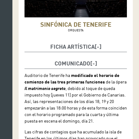
SINFÓNICA DE TENERIFE
ORQUESTA
FICHA ARTÍSTICA
Giulio Zappa, director Opera (e)Studio
COMUNICADO
Davide Levi, director musical
Auditorio de Tenerife ha
modificado el horario de
Roberto Catalano, director escena
comienzo de las tres primeras funciones
de la ópera
Emanuele Sinisi, diseño escenografía
Il matrimonio segreto
, debido al toque de queda
impuesto hoy [jueves 11] por el Gobierno de Canarias.
Ilaria Ariemme, diseño vestuario
Así, las representaciones de los días 18, 19 y 20
empezarán a las 18:00 horas y de esta forma coinciden
Fiammetta Baldiserri, diseño iluminación
con el horario programado para la cuarta y última
Sinfónica de Tenerife
puesta en escena el domingo, día 21.
Las cifras de contagios que ha acumulado la isla de
Tenerife en los últimos días han provocado que el