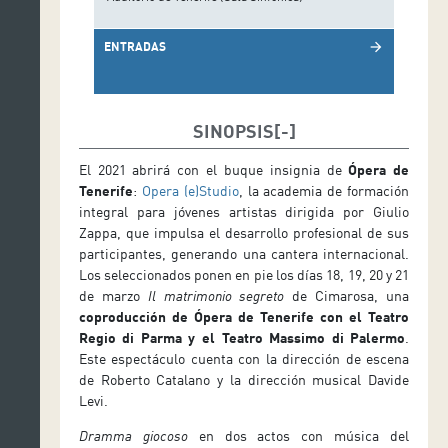
ENTRADAS
arrow_forward
SINOPSIS
El 2021 abrirá con el buque insignia de
Ópera de
Tenerife
:
Opera (e)Studio
, la academia de formación
integral para jóvenes artistas dirigida por Giulio
Zappa, que impulsa el desarrollo profesional de sus
participantes, generando una cantera internacional.
Los seleccionados ponen en pie los días 18, 19, 20 y 21
de marzo
Il matrimonio segreto
de Cimarosa, una
coproducción de Ópera de Tenerife con el Teatro
Regio di Parma y el Teatro Massimo di Palermo
.
Este espectáculo cuenta con la dirección de escena
de Roberto Catalano y la dirección musical Davide
Levi.
Dramma giocoso
en dos actos con música del