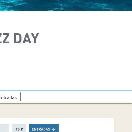
Z DAY
Entradas
15 €
ENTRADAS
arrow_forward