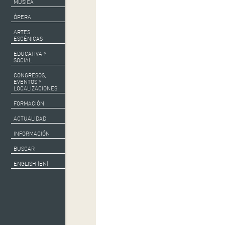
MÚSICA
ÓPERA
ARTES
ESCÉNICAS
EDUCATIVA Y
SOCIAL
CONGRESOS,
EVENTOS Y
LOCALIZACIONES
FORMACIÓN
ACTUALIDAD
INFORMACIÓN
BUSCAR
ENGLISH (EN)