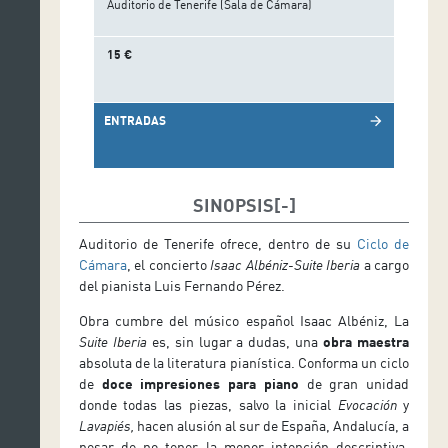
Auditorio de Tenerife (Sala de Cámara)
15 €
ENTRADAS
arrow_forward
SINOPSIS
Auditorio de Tenerife ofrece, dentro de su
Ciclo de
Cámara
, el concierto
Isaac Albéniz-Suite Iberia
a cargo
del pianista Luis Fernando Pérez.
Obra cumbre del músico español Isaac Albéniz, La
Suite Iberia
es, sin lugar a dudas, una
obra maestra
absoluta de la literatura pianística. Conforma un ciclo
de
doce impresiones para piano
de gran unidad
donde todas las piezas, salvo la inicial
Evocación
y
Lavapiés,
hacen alusión al sur de España, Andalucía, a
pesar de no tener la menor intención descriptiva.