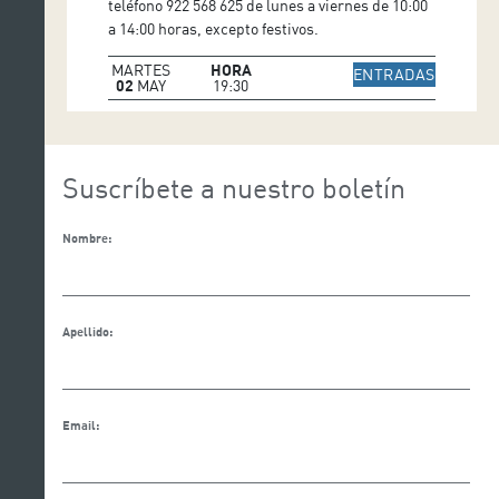
teléfono 922 568 625 de lunes a viernes de 10:00
a 14:00 horas, excepto festivos.
MARTES
HORA
IR A WE
ENTRADAS
02
MAY
19:30
Suscríbete a nuestro boletín
Nombre:
Apellido:
Email: