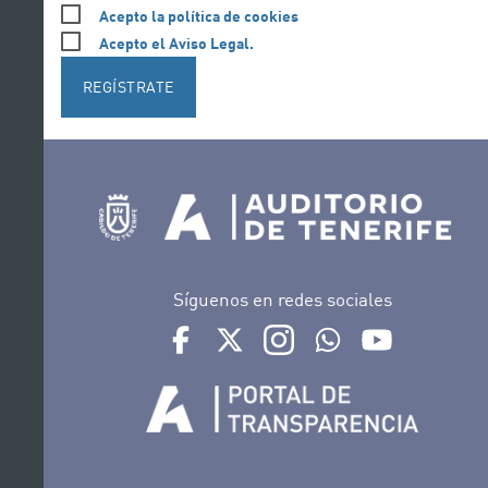
Acepto la política de cookies
Acepto el Aviso Legal.
REGÍSTRATE
Síguenos en redes sociales
Ir a perfil de Auditorio de Tenerife en Face
Ir a perfil de Auditorio de Tenerife e
Ir a perfil de Auditorio de T
Ir al Boletín Whatsap
Ir al perfil d