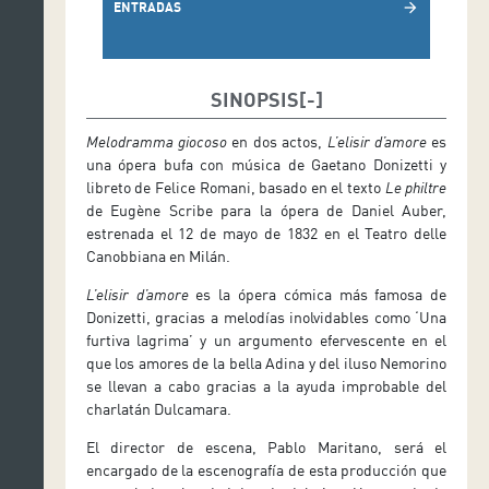
ENTRADAS
arrow_forward
SINOPSIS
Melodramma giocoso
en dos actos,
L’elisir d’amore
es
una ópera bufa con música de Gaetano Donizetti y
libreto de Felice Romani, basado en el texto
Le philtre
de Eugène Scribe para la ópera de Daniel Auber,
estrenada el 12 de mayo de 1832 en el Teatro delle
Canobbiana en Milán.
L’elisir d’amore
es la ópera cómica más famosa de
Donizetti, gracias a melodías inolvidables como ‘Una
furtiva lagrima’ y un argumento efervescente en el
que los amores de la bella Adina y del iluso Nemorino
se llevan a cabo gracias a la ayuda improbable del
charlatán Dulcamara.
El director de escena, Pablo Maritano, será el
encargado de la escenografía de esta producción que