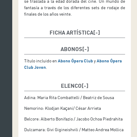
se traslada a la edad dorada del cine. Un mundo de
fantasía a través de los diferentes sets de rodaje de
finales de los años veinte.
FICHA ARTÍSTICA
Director artístico Opera (e)Studio: Giulio Zappa
ABONOS
Dirección musical: Antonio Méndez
Título incluido en
Abono Ópera Club
y
Abono Ópera
Dirección de escena: Pablo Maritano
Club Joven
.
Escenografía: Serena Rocco
Diseño de vestuario: Lorena Marin
ELENCO
Diseño de iluminación: Virginio Levrio
Adina: Maria Rita Combattelli / Beatriz de Sousa
Orquesta Sinfónica de Tenerife
Nemorino: Klodjan Kaҫani/ César Arrieta
Coro de Ópera de Tenerife
Belcore: Alberto Bonifazio / Jacobo Ochoa Piedrahita
Coproducción.
Ópera de Tenerife, Teatro Comunale di
Dulcamara: Givi Gigineishvili / Matteo Andrea Mollica
Bolognia y el Tbilisi Opera and Ballet State Theatre,