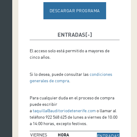
DESCARGAR PROGRAMA
ENTRADAS
El acceso solo está permitido a mayores de
cinco años.
Si lo desea, puede consultar las
condiciones
generales de compra
.
Para cualquier duda en el proceso de compra
puede escribir
a
taquilla@auditoriodetenerife.com
o llamar al
teléfono 922 568 625 de lunes a viernes de 10:00
a 14:00 horas, excepto festivos.
VIERNES
HORA
IR A WE
ENTRADAS