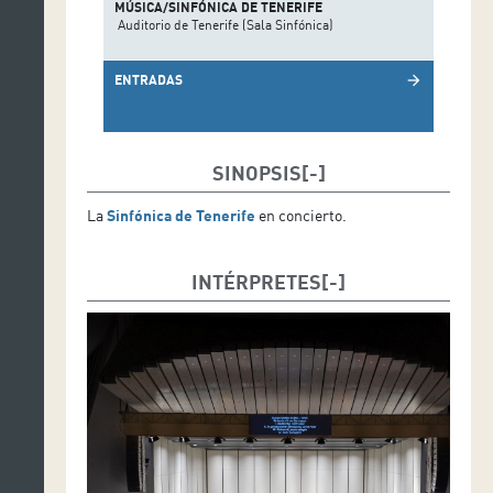
MÚSICA/SINFÓNICA DE TENERIFE
Auditorio de Tenerife (Sala Sinfónica)
ENTRADAS
arrow_forward
SINOPSIS
La
Sinfónica de Tenerife
en concierto.
INTÉRPRETES