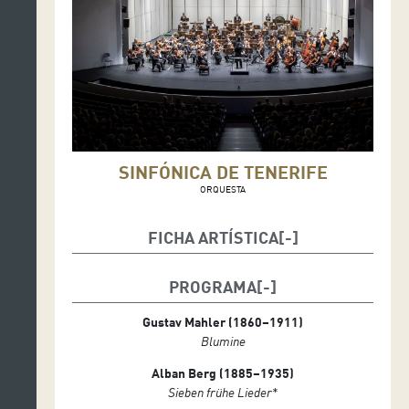
SINFÓNICA DE TENERIFE
ORQUESTA
FICHA ARTÍSTICA
Shiyeon Sung, directora
Katharina Ruckgaber, soprano
PROGRAMA
Gustav Mahler (1860–1911)
Blumine
Alban Berg (1885–1935)
Sieben frühe Lieder
*