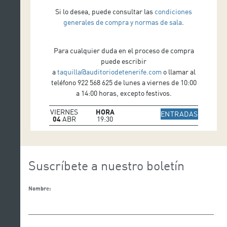
Si lo desea, puede consultar las
condiciones
generales de compra y normas de sala
.
Para cualquier duda en el proceso de compra
puede escribir
a
taquilla@auditoriodetenerife.com
o llamar al
teléfono 922 568 625 de lunes a viernes de 10:00
a 14:00 horas, excepto festivos.
VIERNES
HORA
IR A WE
ENTRADAS
04
ABR
19:30
Suscríbete a nuestro boletín
Nombre: