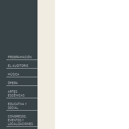
EDUCADORES:
PROGRAMACIÓN
EL AUDITORIO
MÚSICA
ÓPERA
ARTES
ESCÉNICAS
EDUCATIVA Y
SOCIAL
CONGRESOS,
EVENTOS Y
LOCALIZACIONES