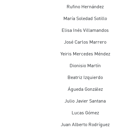
VESTUARIO y ATREZZO : Grupo de Teatro Funca
Rufino Hernández
ILUMINACIÓN: Grupo de Teatro Funcasor
María Soledad Sotillo
DIRECCIÓN: Gregorio Bonilla y Wame Gutiérr
Elisa Inés Villamandos
 María del Rosario Ruíz, Ángel David Rodríguez, Ana María H
José Carlos Marrero
VOLUNTARIOS: María Jesús Acosta, Sixto Díaz
Yeiris Mercedes Méndez
COLABORA: Ayuntamiento de Tegueste, IASS, Ayuntamiento
Dionisio Martín
PRODUCE: Auditorio de Tenerife
Beatriz Izquierdo
Águeda González
Julio Javier Santana
Lucas Gómez
Juan Alberto Rodríguez