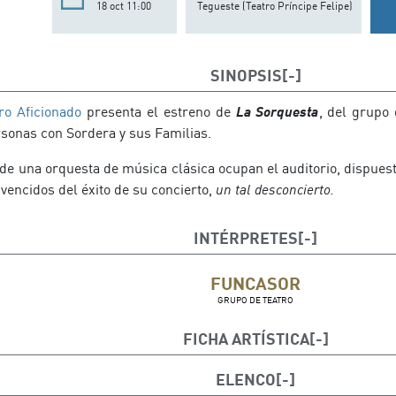
18 oct 11:00
Tegueste (Teatro Príncipe Felipe)
SINOPSIS
ro Aficionado
presenta el estreno de
La Sorquesta
, del grupo
rsonas con Sordera y sus Familias.
e una orquesta de música clásica ocupan el auditorio, dispuest
vencidos del éxito de su concierto,
un tal desconcierto.
INTÉRPRETES
FUNCASOR
GRUPO DE TEATRO
FICHA ARTÍSTICA
AUTOR: Ángel David Rodríguez
ELENCO