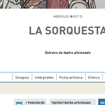
MIÉRCOLES
18
OCT 23
LA SORQUEST
Estreno de teatro aficionado
Sinopsis
Intérpretes
Ficha artística
Elenco
1 FUNCIÓN/ES
TEATRO/TEATRO AFICIONADO
EN