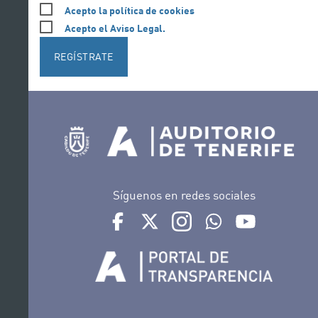
Acepto la política de cookies
Acepto el Aviso Legal.
REGÍSTRATE
Síguenos en redes sociales
Ir a perfil de Auditorio de Tenerife en Face
Ir a perfil de Auditorio de Tenerife e
Ir a perfil de Auditorio de T
Ir al Boletín Whatsap
Ir al perfil d