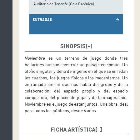
Auditorio de Tenerife (Caja Escénica)
ENTRADAS
arrow_forward
SINOPSIS
Noviembre
es un terreno de juego donde tres
bailarines buscan construir un paisaje en común. Un
otoño singular y lleno de ingenio en el que se enredan
los cuerpos, los juegos físicos y los mecanismos. Un
entramado sin fin que nos habla del grupo y de la
colaboración, del espacio propio y del espacio
compartido, del placer de jugar y de la imaginación.
Noviembre es el juego de estar juntos. Una obra ideal
para todos los públicos, desde 6 años.
FICHA ARTÍSTICA
Concepto y dirección: Roser López Espinosa