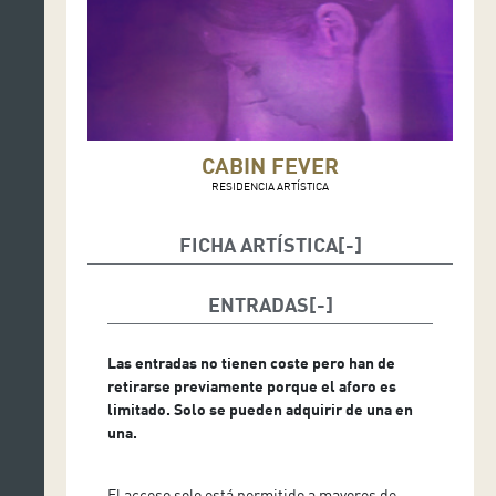
CABIN FEVER
RESIDENCIA ARTÍSTICA
FICHA ARTÍSTICA
Producción técnica / escenografía / iluminación:
María García Fuentes
ENTRADAS
Danza / performance / actriz: Cristina Hernández
Cruz
Las entradas no tienen coste pero han de
retirarse previamente porque el aforo es
Comunicadora audiovisual / guionista / agitadora
limitado. Solo se pueden adquirir de una en
cultural: Alejandra Galo
una.
Violoncellista / iluminación / escenografía: Elsa
Mateu Tricás
El acceso solo está permitido a mayores de