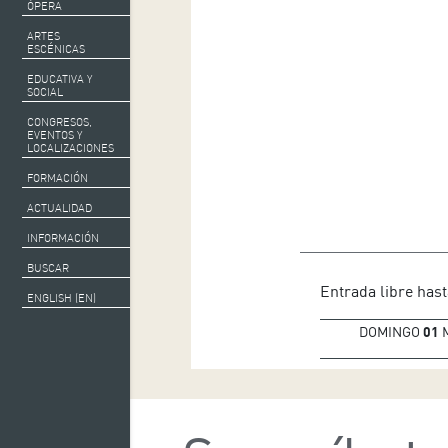
ÓPERA
ARTES
ESCÉNICAS
EDUCATIVA Y
SOCIAL
CONGRESOS,
EVENTOS Y
LOCALIZACIONES
FORMACIÓN
ACTUALIDAD
INFORMACIÓN
BUSCAR
Entrada libre hast
ENGLISH (EN)
DOMINGO
01