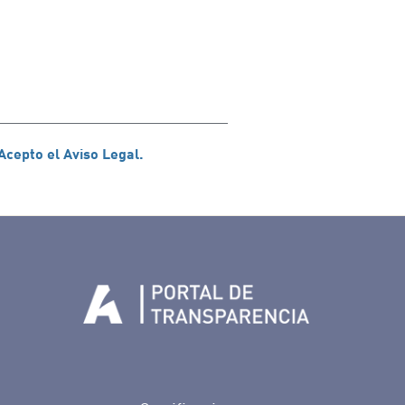
Acepto el Aviso Legal.
Tenerife en Facebook
io de Tenerife en Twitter
Auditorio de Tenerife en Instagram
letín Whatsapp de Auditorio de Tenerife
 al perfil de Auditorio de Tenerife en Youtube