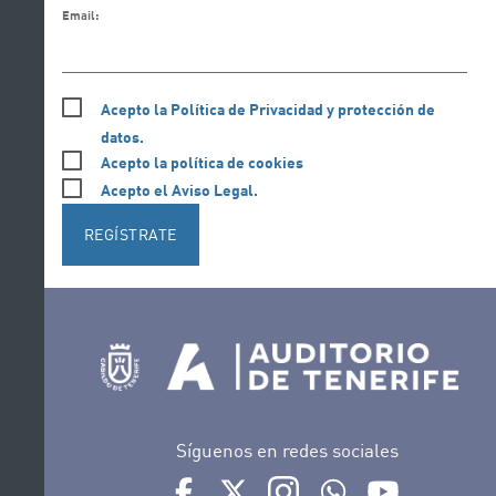
Email:
Acepto la Política de Privacidad y protección de
datos.
Acepto la política de cookies
Acepto el Aviso Legal.
REGÍSTRATE
Síguenos en redes sociales
Ir a perfil de Auditorio de Tenerife en Face
Ir a perfil de Auditorio de Tenerife e
Ir a perfil de Auditorio de T
Ir al Boletín Whatsap
Ir al perfil d