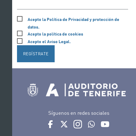
Acepto la Política de Privacidad y protección de
datos.
Acepto la política de cookies
Acepto el Aviso Legal.
REGÍSTRATE
Síguenos en redes sociales
Ir a perfil de Auditorio de Tenerife en Face
Ir a perfil de Auditorio de Tenerife e
Ir a perfil de Auditorio de T
Ir al Boletín Whatsap
Ir al perfil d