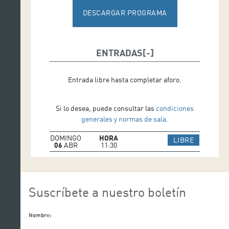
DESCARGAR PROGRAMA
ENTRADAS
Entrada libre hasta completar aforo.
Si lo desea, puede consultar las
condiciones
generales y normas de sala
.
DOMINGO
HORA
IR A WEB
LIBRE
06
ABR
11:30
Suscríbete a nuestro boletín
Nombre: