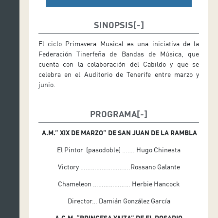
SINOPSIS
El ciclo Primavera Musical es una iniciativa de la
Federación Tinerfeña de Bandas de Música, que
cuenta con la colaboración del Cabildo y que se
celebra en el Auditorio de Tenerife entre marzo y
junio.
PROGRAMA
A.M.” XIX DE MARZO” DE SAN JUAN DE LA RAMBLA
El Pintor (pasodoble) ……. Hugo Chinesta
Victory ……………………….Rossano Galante
Chameleon ………………… Herbie Hancock
Director… Damián González García
A.C.M. “PRINCESA YAIZA” DE EL ROSARIO