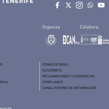
Ir a perfil de Auditorio de 
Ir a perfil de Auditor
Ir a perfil de 
Ir al Bo
Ir
Organiza
Colabora
AD
CONVOCATORIAS
SUSCRÍBETE
RECLAMACIONES Y SUGERENCIAS
ENCIA
COMPLIANCE
CANAL INTERNO DE INFORMACIÓN
enerife