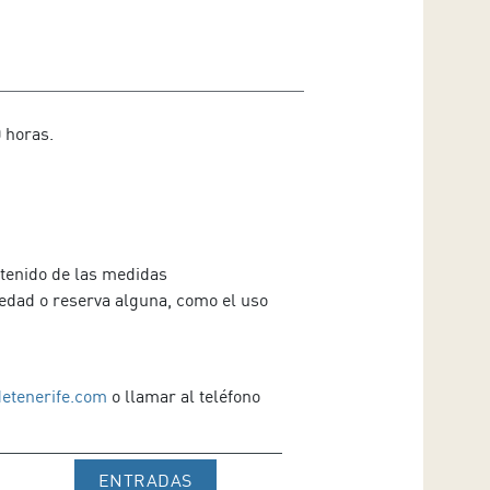
0 horas.
ntenido de las medidas
vedad o reserva alguna, como el uso
detenerife.com
o llamar al teléfono
IR A WEB DE VENTA DE TICKETS D
ENTRADAS