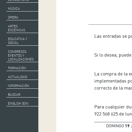
MÚSICA
ÓPERA
ARTES
ESCÉNICAS
Las entradas se pu
EDUCATIVA Y
SOCIAL
CONGRESOS,
Si lo desea, puede
EVENTOS Y
LOCALIZACIONES
FORMACIÓN
La compra de la e
ACTUALIDAD
implementadas por
INFORMACIÓN
correcto de la ma
BUSCAR
ENGLISH (EN)
Para cualquier du
922 568 625 de lun
DOMINGO
19