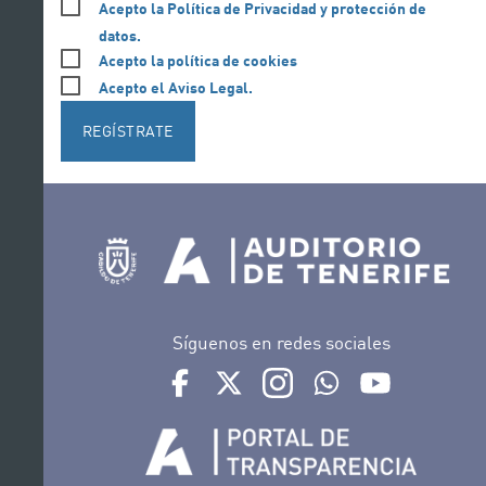
Acepto la Política de Privacidad y protección de
datos.
Acepto la política de cookies
Acepto el Aviso Legal.
REGÍSTRATE
Síguenos en redes sociales
Ir a perfil de Auditorio de Tenerife en Face
Ir a perfil de Auditorio de Tenerife e
Ir a perfil de Auditorio de T
Ir al Boletín Whatsap
Ir al perfil d