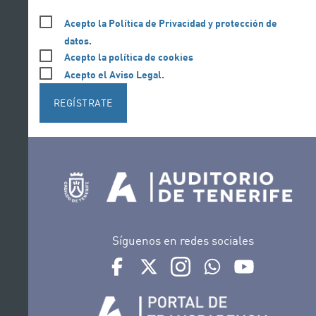
Acepto la Política de Privacidad y protección de
datos.
Acepto la política de cookies
Acepto el Aviso Legal.
REGÍSTRATE
Síguenos en redes sociales
Ir a perfil de Auditorio de Tenerife en Face
Ir a perfil de Auditorio de Tenerife e
Ir a perfil de Auditorio de T
Ir al Boletín Whatsap
Ir al perfil d