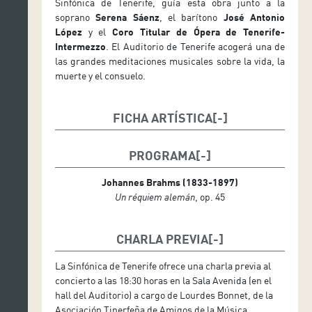
Sinfónica de Tenerife, guía esta obra junto a la
soprano
Serena Sáenz
, el barítono
José Antonio
López
y el
Coro Titular de Ópera de Tenerife-
Intermezzo
. El Auditorio de Tenerife acogerá una de
las grandes meditaciones musicales sobre la vida, la
muerte y el consuelo.
FICHA ARTÍSTICA
Director honorario: Víctor Pablo Pérez
PROGRAMA
Solista: Serena Sáenz (soprano)
Johannes Brahms (1833-1897)
Solista: José Antonio López (barítono)
Un réquiem alemán
, op. 45
Coro Titular Ópera de Tenerife-Intermezzo
CHARLA PREVIA
La Sinfónica de Tenerife ofrece una charla previa al
concierto a las 18:30 horas en la Sala Avenida (en el
hall del Auditorio) a cargo de Lourdes Bonnet, de la
Asociación Tinerfeña de Amigos de la Música