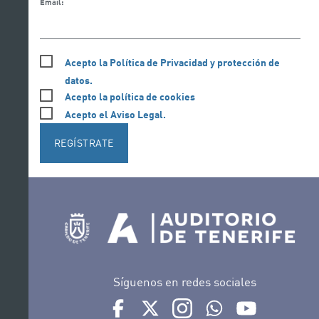
Email:
Acepto la Política de Privacidad y protección de
datos.
Acepto la política de cookies
Acepto el Aviso Legal.
REGÍSTRATE
Síguenos en redes sociales
Ir a perfil de Auditorio de Tenerife en Face
Ir a perfil de Auditorio de Tenerife e
Ir a perfil de Auditorio de T
Ir al Boletín Whatsap
Ir al perfil d