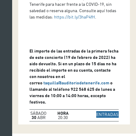
Tenerife para hacer frente a la COVID-19, sin
salvedad o reserva alguna. Consulte aquí todas
las medidas:
https://bit.ly/3haP4fH
.
El importe de las entradas de la primera fecha
de este concierto (19 de febrero de 2022) ha
sido devuelto. Si en un plazo de 15 días no ha
recibido el importe en su cuenta, contacte
con nosotros en el
correo
taquilla@auditoriodetenerife.com
o
llamando al teléfono 922 568 625 de lunes a
viernes de 10:00 a 14:00 horas, excepto
festivos.
SÁBADO
HORA
IR A WE
ENTRADAS
30
ABR
20:30