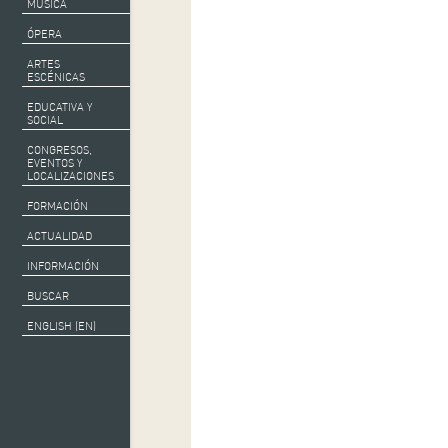
MÚSICA
ÓPERA
ARTES
ESCÉNICAS
EDUCATIVA Y
SOCIAL
CONGRESOS,
EVENTOS Y
LOCALIZACIONES
FORMACIÓN
ACTUALIDAD
INFORMACIÓN
BUSCAR
ENGLISH (EN)