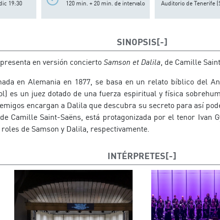
dic 19:30
120 min. + 20 min. de intervalo
Auditorio de Tenerife (
SINOPSIS
 presenta en versión concierto
Sa
mson
et
Dalila
, de Camille Sain
nada en Alemania en 1877, se basa en un relato bíblico del A
ol)
es un juez dotado de una fuerza espiritual y física sobrehu
nemigos encargan a Dalila que descubra su secreto para así pode
 de Camille Saint-
Saëns
,
está protagonizada
por el tenor Ivan G
 roles de Samson y Dalila, respectivamente.
INTÉRPRETES