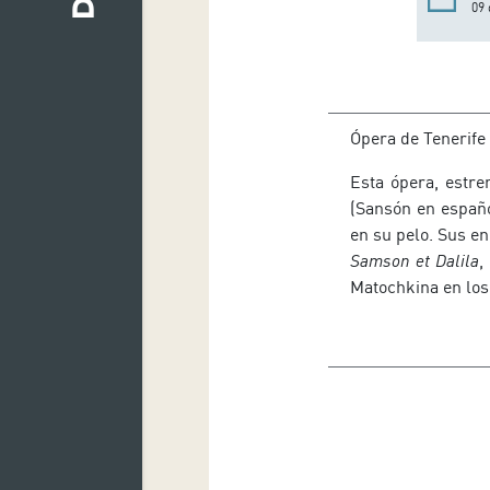
09 
Ópera de Tenerife
Esta ópera, estre
(Sansón en españ
en su pelo. Sus e
Samson
et Dalila
,
Matoc
hkina en los