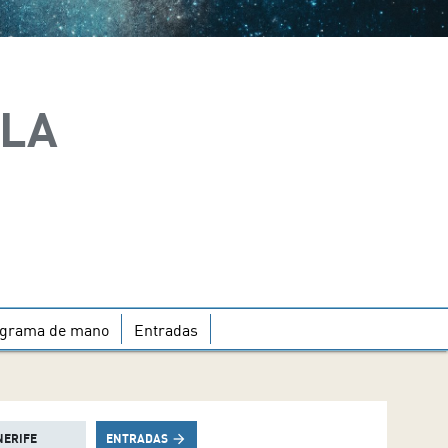
ILA
grama de mano
Entradas
NERIFE
ENTRADAS
arrow_forward