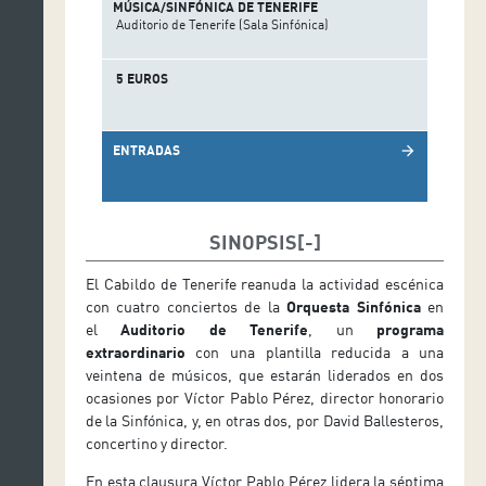
MÚSICA/SINFÓNICA DE TENERIFE
Auditorio de Tenerife (Sala Sinfónica)
5 EUROS
ENTRADAS
arrow_forward
SINOPSIS
El Cabildo de Tenerife reanuda la actividad escénica
con cuatro conciertos de la
Orquesta Sinfónica
en
el
Auditorio de Tenerife
, un
programa
extraordinario
con una plantilla reducida a una
veintena de músicos, que estarán liderados en dos
ocasiones por Víctor Pablo Pérez, director honorario
de la Sinfónica, y, en otras dos, por David Ballesteros,
concertino y director.
En esta clausura Víctor Pablo Pérez lidera la séptima