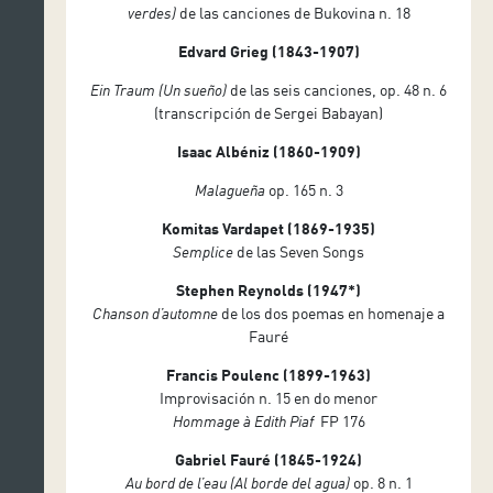
verdes)
de las canciones de Bukovina n. 18
Edvard Grieg (1843-1907)
Ein Traum
(Un sueño)
de las seis canciones, op. 48 n. 6
(transcripción de Sergei Babayan)
Isaac Albéniz (1860-1909)
Malagueña
op. 165 n. 3
Komitas Vardapet (1869-1935)
Semplice
de las Seven Songs
Stephen Reynolds (1947*)
Chanson d’automne
de los dos poemas en homenaje a
Fauré
Francis Poulenc (1899-1963)
Improvisación n. 15 en do menor
Hommage à Edith Piaf
FP 176
Gabriel Fauré (1845-1924)
Au bord de l’eau (Al borde del agua)
op. 8 n. 1