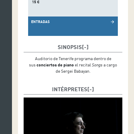
15 €
ENTRADAS
arrow_forward
SINOPSIS
Auditorio de Tenerife programa dentro de
sus
conciertos de piano
el recital
Songs
a cargo
de Sergei Babayan.
INTÉRPRETES