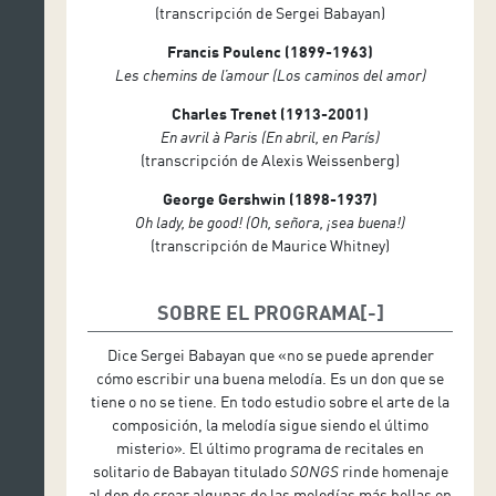
(transcripción de Sergei Babayan)
Francis Poulenc (1899-1963)
Les chemins de l’amour (Los caminos del amor)
Charles Trenet (1913-2001)
En avril à Paris (En abril, en París)
(transcripción de Alexis Weissenberg)
George Gershwin (1898-1937)
Oh lady, be good!
(Oh, señora, ¡sea buena!)
(transcripción de Maurice Whitney)
SOBRE EL PROGRAMA
Dice Sergei Babayan que «no se puede aprender
cómo escribir una buena melodía. Es un don que se
tiene o no se tiene. En todo estudio sobre el arte de la
composición, la melodía sigue siendo el último
misterio». El último programa de recitales en
solitario de Babayan titulado
SONGS
rinde homenaje
al don de crear algunas de las melodías más bellas en