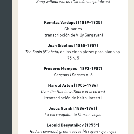
Song without words (Canción sin palabras)
Komitas Vardapet (1869-1935)
Chinar es
(transcripción de Villy Sargsyan)
Jean Sibelius (1865-1957)
The Sapin (El abeto)
de las cinco piezas para piano op.
75 n. 5
Frederic Mompou (1893-1987)
Cançons i Danses
n. 6
Harold Arlen (1905-1986)
Over the Rainbow (Sobre el arco iris)
(transcripción de Keith Jarrett)
Jesús Guridi (1886-1961)
La carrasquilla
de
Danzas viejas
Leonid Desyatnikov (1955*)
Red arrowwood, green leaves
(Arrayán rojo, hojas