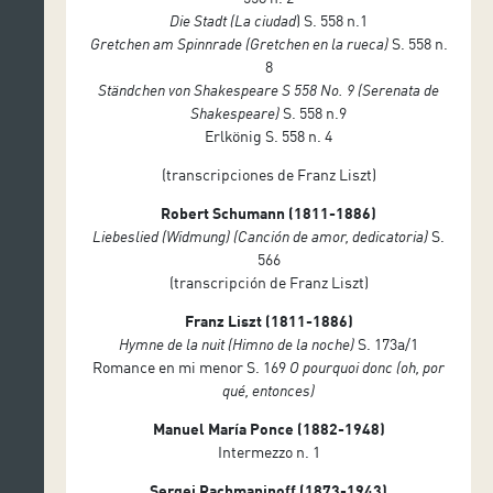
Die Stadt (La ciudad
) S. 558 n.1
Gretchen am Spinnrade (Gretchen en la rueca)
S. 558 n.
8
Ständchen von Shakespeare S 558 No. 9 (Serenata de
Shakespeare)
S. 558 n.9
Erlkönig S. 558 n. 4
(transcripciones de Franz Liszt)
Robert Schumann (1811-1886)
Liebeslied (Widmung) (Canción de amor, dedicatoria)
S.
566
(transcripción de Franz Liszt)
Franz Liszt (1811-1886)
Hymne de la nuit (Himno de la noche)
S. 173a/1
Romance en mi menor S. 169
O pourquoi donc (oh, por
qué, entonces)
Manuel María Ponce (1882-1948)
Intermezzo n. 1
Sergei Rachmaninoff (1873-1943)