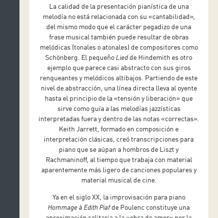
La calidad de la presentación pianística de una
melodía no está relacionada con su «cantabilidad»,
del mismo modo que el carácter pegadizo de una
frase musical también puede resultar de obras
melódicas (tonales o atonales) de compositores como
Schönberg. El pequeño
Lied
de Hindemith es otro
ejemplo que parece casi abstracto con sus giros
renqueantes y melódicos altibajos. Partiendo de este
nivel de abstracción, una línea directa lleva al oyente
hasta el principio de la «tensión y liberación» que
sirve como guía a las melodías jazzísticas
interpretadas fuera y dentro de las notas «correctas».
Keith Jarrett, formado en composición e
interpretación clásicas, creó transcripciones para
piano que se aúpan a hombros de Liszt y
Rachmaninoff, al tiempo que trabaja con material
aparentemente más ligero de canciones populares y
material musical de cine.
Ya en el siglo XX, la improvisación para piano
Hommage à Edith Piaf
de Poulenc constituye una
aproximación solitaria a la «obra de amor» por la