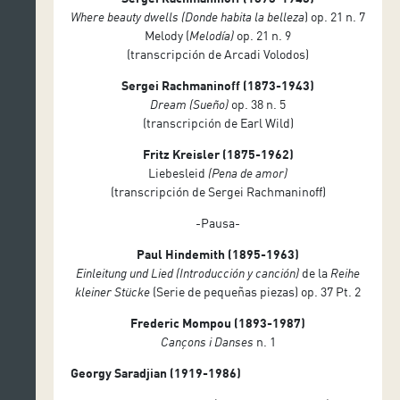
Where beauty dwells (Donde habita la belleza
) op. 21 n. 7
Melody (
Melodía)
op. 21 n. 9
(transcripción de Arcadi Volodos)
Sergei Rachmaninoff (1873-1943)
Dream (Sueño)
op. 38 n. 5
(transcripción de Earl Wild)
Fritz Kreisler (1875-1962)
Liebesleid
(Pena de amor)
(transcripción de Sergei Rachmaninoff)
-Pausa-
Paul Hindemith (1895-1963)
Einleitung und Lied
(Introducción y canción)
de la
Reihe
kleiner Stücke
(Serie de pequeñas piezas) op. 37 Pt. 2
Frederic Mompou (1893-1987)
Cançons i Danses
n. 1
Georgy Saradjian (1919-1986)