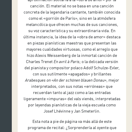
canción. El material no se basa en una canción
concreta de la legendaria cantante, también conocida
como el «gorrión de París», sino en la atmósfera
melancólica que ofrecen muchas de sus canciones,
su voz característica y su extraordinaria vida. En
última instancia, la idea de la «obra de amor» destaca
en piezas pianísticas maestras que presentan las
mayores cualidades virtuosas, como el arreglo que
hizo Alexis Weissenberg de la inmortal canción de
Charles Trenet
En avril à Paris;
o la delicada versión
del pianista y compositor polaco Adolf Schulze-Evler,
con sus sutilmente «apagados» y brillantes
Arabesques on «An der schönen blauen Donau»
, mejor
interpretados, con sus notas «erróneas» que
recuerdan tanto al jazz como a las entradas
ligeramente «impuras» del vals vienés, interpretadas
por leyendas pianísticas de la vieja escuela como
Josef Lhévinne y Jan Smeterlin.
Esta nota a pie de página va más allá de este
programa de recital: ¿Sorprendería al oyente que