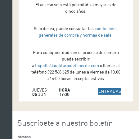
El acceso solo está permitido a mayores de
cinco años.
Si lo desea, puede consultar las
condiciones
generales de compra y normas de sala
.
Para cualquier duda en el proceso de compra
puede escribir
a
taquilla@auditoriodetenerife.com
o llamar al
teléfono 922 568 625 de lunes a viernes de 10:00
a 14:00 horas, excepto festivos.
JUEVES
HORA
IR A WE
ENTRADAS
05
JUN
19:30
Suscríbete a nuestro boletín
Nombre: