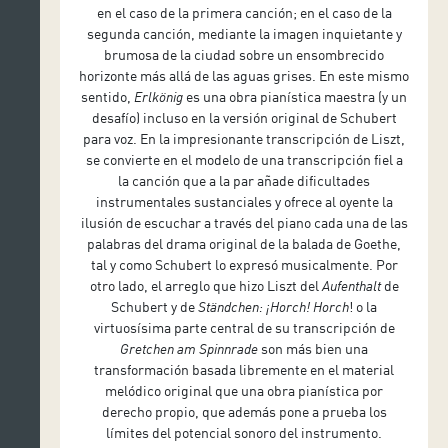
en el caso de la primera canción; en el caso de la
segunda canción, mediante la imagen inquietante y
brumosa de la ciudad sobre un ensombrecido
horizonte más allá de las aguas grises. En este mismo
sentido,
Erlkönig
es una obra pianística maestra (y un
desafío) incluso en la versión original de Schubert
para voz. En la impresionante transcripción de Liszt,
se convierte en el modelo de una transcripción fiel a
la canción que a la par añade dificultades
instrumentales sustanciales y ofrece al oyente la
ilusión de escuchar a través del piano cada una de las
palabras del drama original de la balada de Goethe,
tal y como Schubert lo expresó musicalmente. Por
otro lado, el arreglo que hizo Liszt del
Aufenthalt
de
Schubert y de
Ständchen: ¡Horch! Horch
! o la
virtuosísima parte central de su transcripción de
Gretchen am Spinnrade
son más bien una
transformación basada libremente en el material
melódico original que una obra pianística por
derecho propio, que además pone a prueba los
límites del potencial sonoro del instrumento.