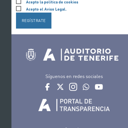
Acepto la política de cookies
Acepto el Aviso Legal.
REGÍSTRATE
Síguenos en redes sociales
Ir a perfil de Auditorio de Tenerife en Face
Ir a perfil de Auditorio de Tenerife e
Ir a perfil de Auditorio de T
Ir al Boletín Whatsap
Ir al perfil d