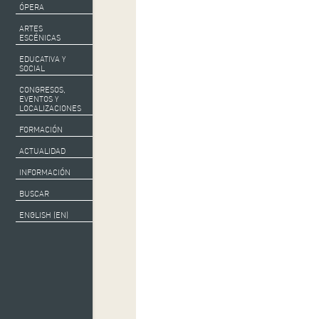
ÓPERA
ARTES
ESCÉNICAS
EDUCATIVA Y
SOCIAL
CONGRESOS,
EVENTOS Y
LOCALIZACIONES
FORMACIÓN
ACTUALIDAD
INFORMACIÓN
BUSCAR
ENGLISH (EN)