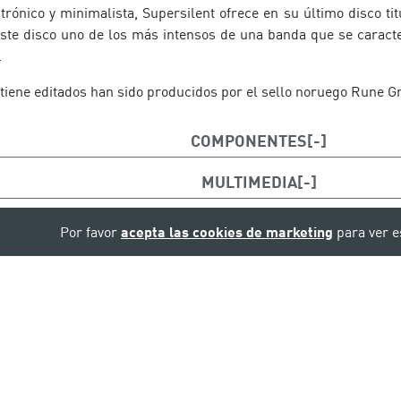
rónico y minimalista, Supersilent ofrece en su último disco tit
 este disco uno de los más intensos de una banda que se caract
.
 tiene editados han sido producidos por el sello noruego Rune 
COMPONENTES
 trompeta y percusión
MULTIMEDIA
dor, guitarra eléctrica y efectos electrónicos
Por favor
acepta las cookies de marketing
para ver e
tizador y piano