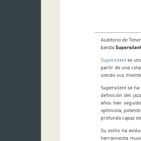
Auditorio de Tener
banda
Supersilen
Supersilent
es un
partir de una col
siendo sus miembr
Supersilent se ha 
definición del ja
años han seguido 
optimista, potent
profunda capaz de
Su estilo ha evol
herramienta music