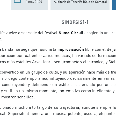
11 may 21:00
Auditorio de Tenerife (Sala de Cámara)
SINOPSIS
ife vuelve a ser sede del festival
Numa Circuit
acogiendo una resi
t
.
a banda noruega que fusiona la
improvisación
libre con el de
j
aboración puntual entre varios músicos, ha variado su formación
os más estables Arve Henriksen (trompeta y electrónica) y Stal
convertido en un grupo de culto, y su aparición hace más de tre
zz noruego contemporáneo, influyendo decisivamente en varia
construyendo y definiendo un estilo caracterizado por una e
e y sutil en un mismo momento, tan emotiva como inteligente y r
 mostrar sencillez .
ucionado mucho a lo largo de su trayectoria, aunque siempre 
al. Supersilent genera una música potente, oscura, elegante,