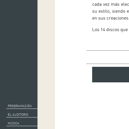
cada vez más elect
su estilo, siendo
en sus creaciones
Los 14 discos que
Arve Henriksen: voz,
Helge Sten: sintetiza
Stale Storlokk: sinte
PROGRAMACIÓN
EL AUDITORIO
MÚSICA