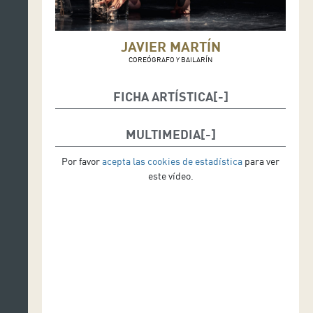
JAVIER MARTÍN
COREÓGRAFO Y BAILARÍN
FICHA ARTÍSTICA
Concepto, coreografía y dirección: Javier Martín
MULTIMEDIA
Interpretación: Javier Martín
Por favor
acepta las cookies de estadística
para ver
Iluminación: Octavio Mas
este vídeo.
Música original: Artur M. Puga
Asistencia teórica y dramatúrgica: Roberto Fratini
Producción y acompañamiento: Sabela Mendoza
Vestuario y escenografía: Cremallera Studio, Javier
Martín
Vídeo y fotografía: Leo López