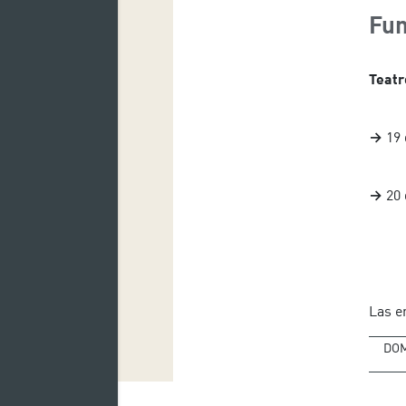
Fun
Teatr
→
19 
→
20
Las e
DO