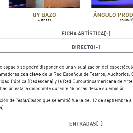
QY BAZO
ÁNGULO PROD
AUTORES
COMPAÑÍ
FICHA ARTÍSTICA
Autoría: Quique Bazo y Yeray Bazo
DIRECTO
Dirección: Luis O´Malley
térpretes: Miguel Ángel Maciel, Filomena Martignetti, Tony Báe
e espacio se podrá disponer de una visualización del espectácul
amadores
con clave
de la Red Española de Teatros, Auditorios, C
Dirección técnica e iluminación: Rafael Morá
ridad Pública (Redescena) y la Red Eurolatinoamericana de Arte
bación estará disponible durante 48 horas desde su emisión.
Diseño de escenografía: José Luis Massó
nción de
Tesla/Edison
que se emitió fue la del 19 de septiembre a 
Diseño de vestuario: Nauzet Afonso
a).
Diseño gráfico: Fran Medina y Miguel Ángel Gi
ENTRADAS
Ayudantía de dirección: Niria Rodríguez