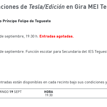
Ayudantía de producción: Omaira Ortega
ciones de
en Gira MEI Te
Tesla/Edición
Construcciones: Tanausú Mendoza, Efraín Martín y La
o Príncipe Felipe de Tegueste
de septiembre, 19:30 h.
Entradas agotadas.
 de septiembre. Función escolar para Secundaria del IES Tegues
ntradas están disponibles en cada recinto bajo sus condiciones 
MINGO
19
SEPT
HORA
19:30