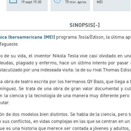
19 sept 19:30
75 min. aprox.
MEI
SINOPSIS
ica Iberoamericana (MEI)
programa
Tesla/Edison
, la última a
Tegueste.
o de su vida, el inventor Nikola Tesla vive casi olvidado en un
eudas, plagiado y enfermo, hace un último intento por pasar a
taculizado por una indeseada visita: la de su rival Thomas Edis
a obra de teatro escrita por los hermanos QY Bazo, que llega a 
nguez. Se trata de una obra de gran valor documental y cult
on la ciencia y la tecnología de una manera muy diferente pero
utar.
ión de dos modelos bien distintos. Se habla de la ciencia, pero
n sus conflictos, en vidas complejas en las que se centran en un
e es una historia que merece ser contada a jóvenes y adultos, p