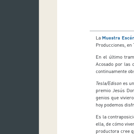
La
Muestra Escén
Producciones, en 
En el último tram
Acosado por las d
continuamente obs
Tesla/Edison
es un
premio Jesús Domí
genios que vivier
hoy podemos disfr
Es la contraposic
ella, de cómo vive
productora cree qu