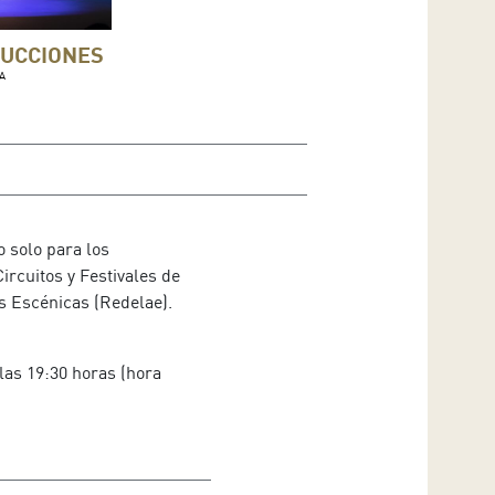
UCCIONES
A
z y Abraham Santacruz
o solo para los
ircuitos y Festivales de
n
s Escénicas (Redelae).
las 19:30 horas (hora
l