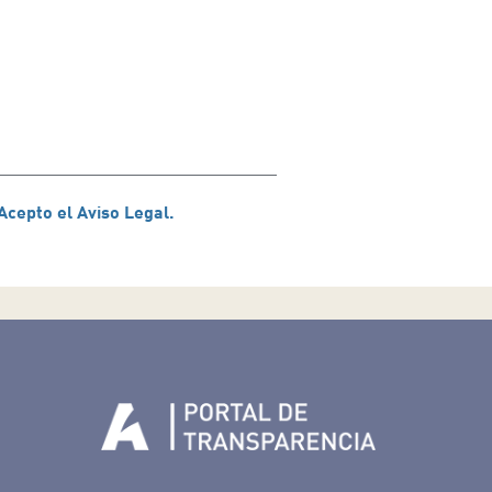
Acepto el Aviso Legal.
Tenerife en Facebook
io de Tenerife en Twitter
Auditorio de Tenerife en Instagram
letín Whatsapp de Auditorio de Tenerife
 al perfil de Auditorio de Tenerife en Youtube