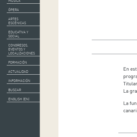
MÚSICA
ÓPERA
ARTES
ESCÉNICAS
EDUCATIVA Y
SOCIAL
CONGRESOS,
EVENTOS Y
LOCALIZACIONES
FORMACIÓN
In
En est
ACTUALIDAD
progr
INFORMACIÓN
Titula
La gra
BUSCAR
ENGLISH (EN)
La fu
canari