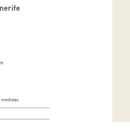
nerife
ura Cabaro
te.
y medidas.