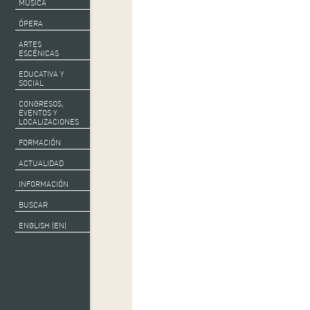
MÚSICA
ÓPERA
ARTES
ESCÉNICAS
EDUCATIVA Y
SOCIAL
CONGRESOS,
EVENTOS Y
LOCALIZACIONES
FORMACIÓN
ACTUALIDAD
INFORMACIÓN
BUSCAR
ENGLISH (EN)