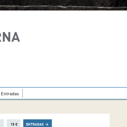
RNA
Entradas
15 €
ENTRADAS
arrow_forward