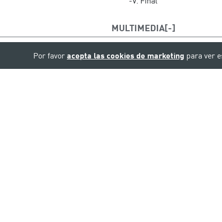
-V. Final
MULTIMEDIA
Por favor
acepta las cookies de marketing
para ver e