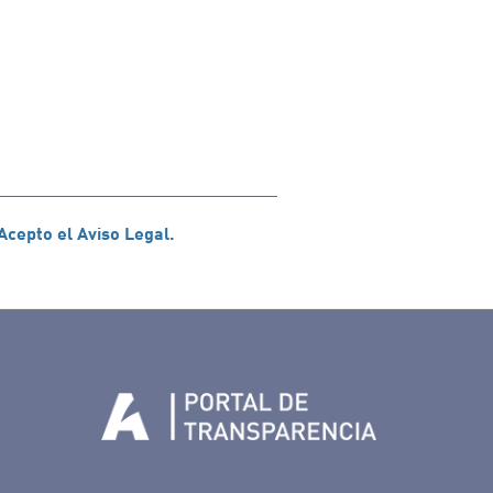
Acepto el Aviso Legal.
Tenerife en Facebook
io de Tenerife en Twitter
Auditorio de Tenerife en Instagram
letín Whatsapp de Auditorio de Tenerife
 al perfil de Auditorio de Tenerife en Youtube