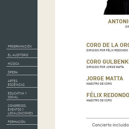
ANTONI
DI
CORO DE LA OR
PROGRAMACIÓN
DIRIGIDO POR FÉLIX REDONDO
EL AUDITORIO
CORO GULBENK
MÚSICA
DIRIGIDO POR JORGE MATTA
ÓPERA
JORGE MATTA
ARTES
MAESTRO DE CORO
ESCÉNICAS
FÉLIX REDOND
EDUCATIVA Y
SOCIAL
MAESTRO DE CORO
CONGRESOS,
EVENTOS Y
LOCALIZACIONES
FORMACIÓN
Concierto incluido