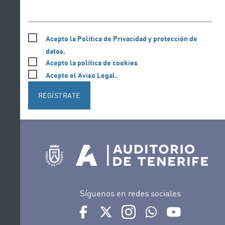
Acepto la Política de Privacidad y protección de
datos.
Acepto la política de cookies
Acepto el Aviso Legal.
REGÍSTRATE
Síguenos en redes sociales
Ir a perfil de Auditorio de Tenerife en Face
Ir a perfil de Auditorio de Tenerife e
Ir a perfil de Auditorio de T
Ir al Boletín Whatsap
Ir al perfil d