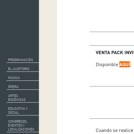
Director: Edmon Co
Solista: Albert Guino
VENTA PACK INVIE
PROGRAMACIÓN
Disponible
AQUÍ
.
EL AUDITORIO
MÚSICA
ÓPERA
ARTES
ESCÉNICAS
EDUCATIVA Y
SOCIAL
CONGRESOS,
EVENTOS Y
Cuando se realice
LOCALIZACIONES