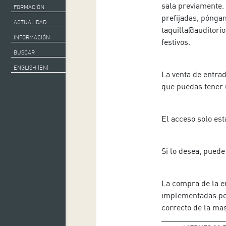
sala previamente.
FORMACIÓN
prefijadas, póngan
ACTUALIDAD
taquilla@auditorio
INFORMACIÓN
festivos.
BUSCAR
ENGLISH (EN)
La venta de entrad
que puedas tener 
El acceso solo est
Si lo desea, puede
La compra de la e
implementadas por
correcto de la mas