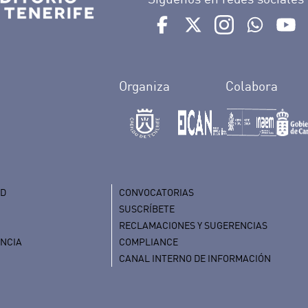
Ir a perfil de Auditorio de 
Ir a perfil de Auditor
Ir a perfil de 
Ir al Bo
Ir
Organiza
Colabora
AD
CONVOCATORIAS
SUSCRÍBETE
RECLAMACIONES Y SUGERENCIAS
ENCIA
COMPLIANCE
CANAL INTERNO DE INFORMACIÓN