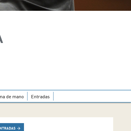
A
ma de mano
Entradas
NTRADAS
arrow_forward