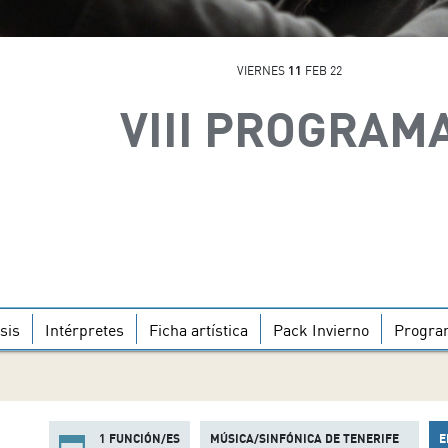
VIERNES
11
FEB 22
VIII PROGRAM
sis
Intérpretes
Ficha artística
Pack Invierno
Progra
1 FUNCIÓN/ES
MÚSICA/SINFÓNICA DE TENERIFE
E