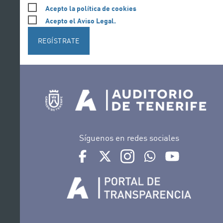
Acepto la política de cookies
Acepto el Aviso Legal.
REGÍSTRATE
Síguenos en redes sociales
Ir a perfil de Auditorio de Tenerife en Face
Ir a perfil de Auditorio de Tenerife e
Ir a perfil de Auditorio de T
Ir al Boletín Whatsap
Ir al perfil d