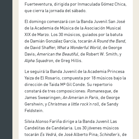
Fuerteventura, dirigida por Inmaculada Gómez Chica,
que cierra la jornada del sábado.
El domingo comenzará con la Banda Juvenil San José
de la Academia de Música de la Asociación Musical
XIX de Marzo. Los 30 músicos, guiados por la batuta
de Damián González García, tocarán
A Round the Band
,
de David Shaffer;
What a Wonderful World
, de George
Davis;
American the Beautiful
, de Robert W. Smith; y
Alpha Squadron
, de Greg Hillis.
Le seguirá la Banda Juvenil de la Academia Princesa
Yaiza de El Rosario, compuesta por 18 músicos bajo la
dirección de Taida Mª Gil Conde. Su repertorio
constará de tres composiciones:
Romanesque
, de
James Swearingen;
An Amerian in Paris
, de George
Gershwin; y
Christmas a little rock’n roll
, de Sandy
Feldstein.
Silvia Alonso Fariña dirige a la Banda Juvenil Las
Candelitas de Candelaria. Los 30 jóvenes músicos
tocarán
Es Vedrá
, de José Alberto Pina;
Schindler’s
, de