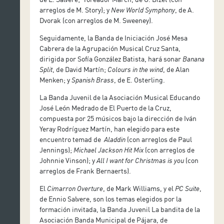
arreglos de M. Story); y
New World Symphony
, de A.
Dvorak (con arreglos de M. Sweeney).
Seguidamente, la Banda de Iniciación José Mesa
Cabrera de la Agrupación Musical Cruz Santa,
dirigida por Sofía González Batista, hará sonar
Banana
Split
, de David Martín;
Colours in the wind
, de Alan
Menken; y
Spanish Brass
, de E. Osterling.
La Banda Juvenil de la Asociación Musical Educando
José León Medrado de El Puerto de la Cruz,
compuesta por 25 músicos bajo la dirección de Iván
Yeray Rodríguez Martín, han elegido para este
encuentro temad de
Aladdin
(con arreglos de Paul
Jennings);
Michael Jackson Hit Mix
(con arreglos de
Johnnie Vinson); y
All I want for Christmas is you
(con
arreglos de Frank Bernaerts).
El
Cimarron Overture
, de Mark Williams, y el
PC Suite
,
de Ennio Salvere, son los temas elegidos por la
formación invitada, la Banda Juvenil La bandita de la
Asociación Banda Municipal de Pájara, de