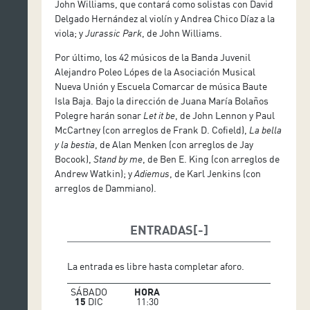
John Williams, que contará como solistas con David
Delgado Hernández al violín y Andrea Chico Díaz a la
viola; y
Jurassic Park
, de John Williams.
Por último, los 42 músicos de la Banda Juvenil
Alejandro Poleo Lópes de la Asociación Musical
Nueva Unión y Escuela Comarcar de música Baute
Isla Baja. Bajo la dirección de Juana María Bolaños
Polegre harán sonar
Let it be
, de John Lennon y Paul
McCartney (con arreglos de Frank D. Cofield),
La bella
y la bestia
, de Alan Menken (con arreglos de Jay
Bocook),
Stand by me
, de Ben E. King (con arreglos de
Andrew Watkin); y
Adiemus
, de Karl Jenkins (con
arreglos de Dammiano).
ENTRADAS
La entrada es libre hasta completar aforo.
SÁBADO
HORA
15
DIC
11:30