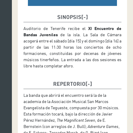
SINOPSIS
Auditorio de Tenerife recibe el
XI Encuentro de
Bandas Juveniles
de la isla. La Sala de Cámara
acogerá entre el sábado [día 15] y el domingo [día 16] a
partir de las 11:30 horas los conciertos de ocho
formaciones, constituidas por decenas de jóvenes
músicos tinerfeños. La entrada a las dos sesiones es
libre hasta completar aforo.
REPERTORIO
La banda que abrirá el encuentro será la de la
academia de la Asociación Musical San Marcos
Evangelista de Tegueste, compuesta por 30 músicos.
Esta formación tocará, bajo la dirección de Javier
Pérez Hernández,
The Magnificent Seven
, de E.
Bernstein (con arreglos de J. Bull);
Adventure
Games
,
de E. Salvere; Toreador March, de G. Bizet (con