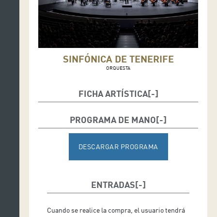
SINFÓNICA DE TENERIFE
ORQUESTA
FICHA ARTÍSTICA
Víctor Pablo Pérez, director
PROGRAMA DE MANO
Solistas
Raquel Lojendio (soprano)
DESCARGAR PROGRAMA
Airam Hernández (tenor)
Josep-Ramon Olivé (barítono)
ENTRADAS
Coral Reyes Bartlet
Maestro de coro: José Hijar Polo
Cuando se realice la compra, el usuario tendrá