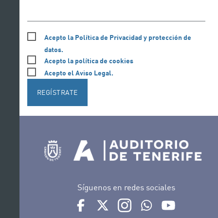
Acepto la Política de Privacidad y protección de
datos.
Acepto la política de cookies
Acepto el Aviso Legal.
REGÍSTRATE
Síguenos en redes sociales
Ir a perfil de Auditorio de Tenerife en Face
Ir a perfil de Auditorio de Tenerife e
Ir a perfil de Auditorio de T
Ir al Boletín Whatsap
Ir al perfil d