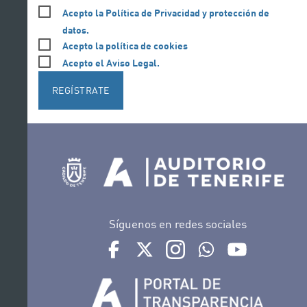
Acepto la Política de Privacidad y protección de
datos.
Acepto la política de cookies
Acepto el Aviso Legal.
REGÍSTRATE
Síguenos en redes sociales
Ir a perfil de Auditorio de Tenerife en Face
Ir a perfil de Auditorio de Tenerife e
Ir a perfil de Auditorio de T
Ir al Boletín Whatsap
Ir al perfil d