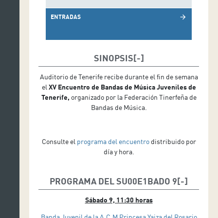
ENTRADAS
arrow_forward
SINOPSIS
Auditorio de Tenerife recibe durante el fin de semana
el
XV Encuentro de Bandas de Música Juveniles de
Tenerife,
organizado por la Federación Tinerfeña de
Bandas de Música.
Consulte el
programa del encuentro
distribuido por
día y hora.
PROGRAMA DEL SU00E1BADO 9
Sábado 9, 11:30 horas
Banda Juvenil de la A.C.M Princesa Yaiza del Rosario