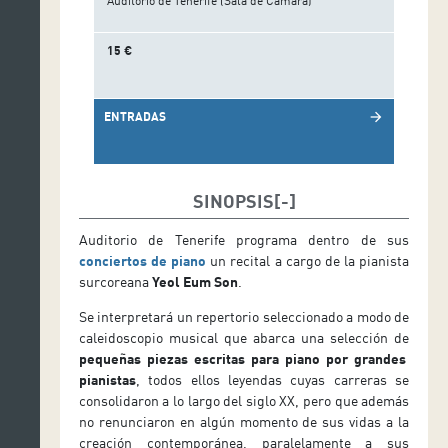
Auditorio de Tenerife (Sala de Cámara)
15 €
ENTRADAS
arrow_forward
SINOPSIS
Auditorio de Tenerife programa dentro de sus
conciertos de piano
un recital a cargo de la pianista
surcoreana
Yeol Eum Son
.
Se interpretará un repertorio seleccionado a modo de
caleidoscopio musical que abarca una selección de
pequeñas piezas escritas para piano por grandes
pianistas
, todos ellos leyendas cuyas carreras se
consolidaron a lo largo del siglo XX, pero que además
no renunciaron en algún momento de sus vidas a la
creación contemporánea, paralelamente a sus