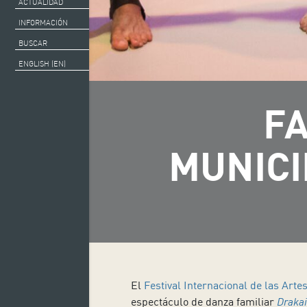
ACTUALIDAD
INFORMACIÓN
BUSCAR
ENGLISH (EN)
FA
MUNICI
El
Festival Internacional de las Arte
espectáculo de danza familiar
Drakai