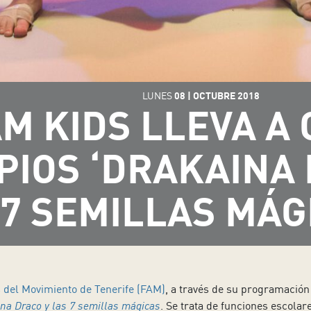
LUNES
08
|
OCTUBRE
2018
M KIDS LLEVA A
PIOS ‘DRAKAINA 
7 SEMILLAS MÁG
s del Movimiento de Tenerife (FAM)
, a través de su programación
na Draco y las 7 semillas mágicas
. Se trata de funciones escolar