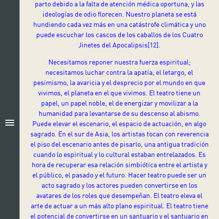
parto debido a la falta de atención médica oportuna, y las
ideologías de odio florecen. Nuestro planeta se está
hundiendo cada vez más en una catástrofe climática y uno
puede escuchar los cascos de los caballos de los Cuatro
Jinetes del Apocalipsis
[12]
.
Necesitamos reponer nuestra fuerza espiritual;
necesitamos luchar contra la apatía, el letargo, el
pesimismo, la avaricia y el desprecio por el mundo en que
vivimos, el planeta en el que vivimos. El teatro tiene un
papel, un papel noble, el de energizar y movilizar a la
humanidad para levantarse de su descenso al abismo.
menu
Puede elevar el escenario, el espacio de actuación, en algo
sagrado. En el sur de Asia, los artistas tocan con reverencia
el piso del escenario antes de pisarlo, una antigua tradición
cuando lo espiritual y lo cultural estaban entrelazados. Es
hora de recuperar esa relación simbiótica entre el artista y
el público, el pasado y el futuro. Hacer teatro puede ser un
acto sagrado y los actores pueden convertirse en los
avatares de los roles que desempeñan. El teatro eleva el
arte de actuar a un más alto plano espiritual. El teatro tiene
el potencial de convertirse en un santuario y el santuario en