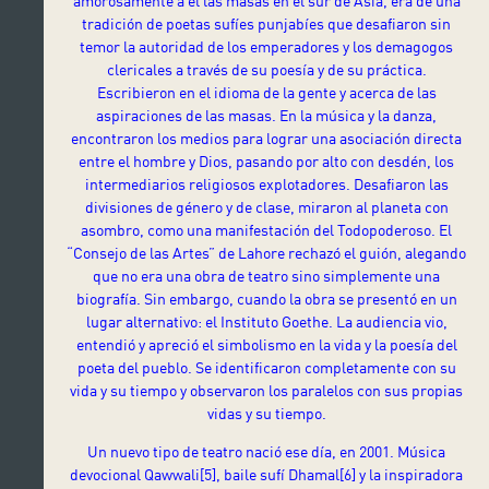
amorosamente a él las masas en el sur de Asia, era de una
tradición de poetas sufíes punjabíes que desafiaron sin
temor la autoridad de los emperadores y los demagogos
clericales a través de su poesía y de su práctica.
Escribieron en el idioma de la gente y acerca de las
aspiraciones de las masas. En la música y la danza,
encontraron los medios para lograr una asociación directa
entre el hombre y Dios, pasando por alto con desdén, los
intermediarios religiosos explotadores. Desafiaron las
divisiones de género y de clase, miraron al planeta con
asombro, como una manifestación del Todopoderoso. El
“Consejo de las Artes” de Lahore rechazó el guión, alegando
que no era una obra de teatro sino simplemente una
biografía. Sin embargo, cuando la obra se presentó en un
lugar alternativo: el Instituto Goethe. La audiencia vio,
entendió y apreció el simbolismo en la vida y la poesía del
poeta del pueblo. Se identificaron completamente con su
vida y su tiempo y observaron los paralelos con sus propias
vidas y su tiempo.
Un nuevo tipo de teatro nació ese día, en 2001. Música
devocional Qawwali
[5],
baile sufí Dhamal
[6]
y la inspiradora