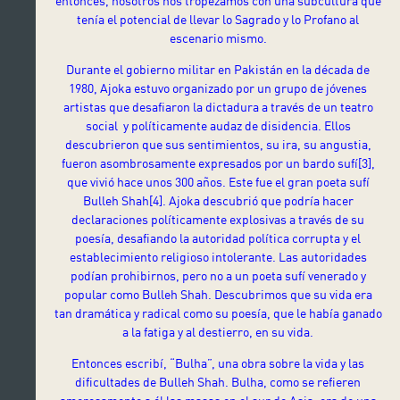
entonces, nosotros nos tropezamos con una subcultura que
tenía el potencial de llevar lo Sagrado y lo Profano al
escenario mismo.
Durante el gobierno militar en Pakistán en la década de
1980, Ajoka estuvo organizado por un grupo de jóvenes
artistas que desafiaron la dictadura a través de un teatro
social y políticamente audaz de disidencia. Ellos
descubrieron que sus sentimientos, su ira, su angustia,
fueron asombrosamente expresados por un bardo sufí
[3],
que vivió hace unos 300 años. Este fue el gran poeta sufí
Bulleh Shah
[4]
. Ajoka descubrió que podría hacer
declaraciones políticamente explosivas a través de su
poesía, desafiando la autoridad política corrupta y el
establecimiento religioso intolerante. Las autoridades
podían prohibirnos, pero no a un poeta sufí venerado y
popular como Bulleh Shah. Descubrimos que su vida era
tan dramática y radical como su poesía, que le había ganado
a la fatiga y al destierro, en su vida.
Entonces escribí, “Bulha”, una obra sobre la vida y las
dificultades de Bulleh Shah. Bulha, como se refieren