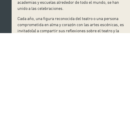
academias y escuelas alrededor de todo el mundo, se han
unido a las celebraciones.
Cada año, una figura reconocida del teatro o una persona
comprometida en alma y corazón con las artes escénicas, es
invitado(a) a compartir sus reflexiones sobre el teatro y la
armonía internacional sobre el escenario. Esta ceremonia
se ha convertido en el Mensaje del Día Mundial del Teatro, el
cual es traducido a más de 50 idiomas, leído a miles de
espectadores alrededor del mundo e impreso en cientos de
diarios. Colegas del campo audiovisual alrededor del
mundo, colaboran con más de un centenar de estaciones de
radio y televisión transmitiendo el Mensaje a los oyentes en
todos los rincones de los cinco continentes.
Suscríbete a nuestro boletín
Nombre: