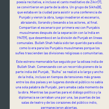
poesía recitativa, e incluso el canto meditativo de Zikir
[7],
se convirtieron en parte de la obra. Un grupo de Sikhs
[8]
,
que estaba en la ciudad para asistir a una conferencia de
Punjabi y vieron la obra, luego invadieron el escenario,
abrazando, llorando y besando a los actores, al final.
Compartían el escenario por primera vez con Punjabis
musulmanes después de la separación con la India en
1947
[9]
, que desembocó en la división de Punjab en líneas
comunales. Bulleh Shah había sido tan querido para ellos
como lo era para los Punjabis musulmanes porque los
sufíes trascienden las divisiones religiosas o comunitarias.
Este estreno memorable fue seguido por la odisea india de
Bulleh Shah. Comenzando con un recorrido pionero de la
parte india del Punjab, “Bulha” se realizó a lo largo y ancho
de la India, incluso en tiempos de tensiones más graves
entre los dos países y en lugares donde el público no sabía
una sola palabra de Punjabi, pero amaba cada momento de
la obra. Mientras las puertas para el diálogo político y la
diplomacia se cerraban una por una, las puertas de las
salas de teatro y de los corazones del público indio,
permanecieron abiertas.