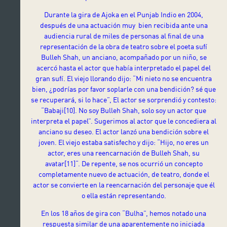
Durante la gira de Ajoka en el Punjab Indio en 2004,
después de una actuación muy bien recibida ante una
audiencia rural de miles de personas al final de una
representación de la obra de teatro sobre el poeta sufí
Bulleh Shah, un anciano, acompañado por un niño, se
acercó hasta el actor que había interpretado el papel del
gran sufí. El viejo llorando dijo: “Mi nieto no se encuentra
bien, ¿podrías por favor soplarle con una bendición? sé que
se recuperará, si lo hace”, El actor se sorprendió y contesto:
“Babaji
[10].
No soy Bulleh Shah, solo soy un actor que
interpreta el papel”. Sugerimos al actor que le concediera al
anciano su deseo. El actor lanzó una bendición sobre el
joven. El viejo estaba satisfecho y dijo: “Hijo, no eres un
actor, eres una reencarnación de Bulleh Shah, su
avatar
[11]
“. De repente, se nos ocurrió un concepto
completamente nuevo de actuación, de teatro, donde el
actor se convierte en la reencarnación del personaje que él
o ella están representando.
En los 18 años de gira con “Bulha”, hemos notado una
respuesta similar de una aparentemente no iniciada