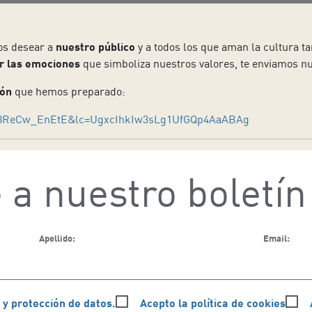
os desear a
nuestro público
y a todos los que aman la cultura 
or las emociones
que simboliza nuestros valores, te enviamos nu
ión
que hemos preparado:
v=8ReCw_EnEtE&lc=UgxcIhkIw3sLg1UfGQp4AaABAg
 a nuestro boletín
Apellido:
Email:
 y protección de datos.
Acepto la política de cookies