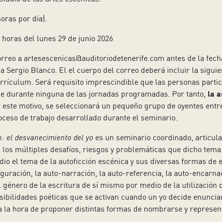
oras por día).
 horas del lunes 29 de junio 2026
rreo a artesescenicas@auditoriodetenerife.com antes de la fecha
 Sergio Blanco. El el cuerpo del correo deberá incluir la sigu
urrículum. Será requisito imprescindible que las personas parti
rse durante ninguna de las jornadas programadas. Por tanto,
la a
 este motivo, se seleccionará un pequeño grupo de oyentes entre 
oceso de trabajo desarrollado durante el seminario.
n: el desvanecimiento del yo
es un seminario coordinado, articulad
 a los múltiples desafíos, riesgos y problemáticas que dicho tem
io el tema de la autoficción escénica y sus diversas formas de 
guración, la auto-narración, la auto-referencia, la auto-encarnac
género de la escritura de sí mismo por medio de la utilización de
osibilidades poéticas que se activan cuando un yo decide enuncia
 a la hora de proponer distintas formas de nombrarse y represen